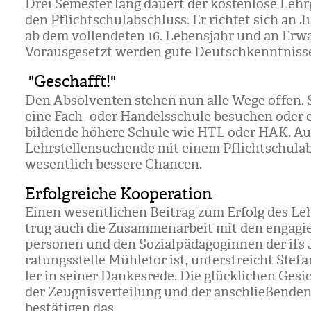
Drei Semes­ter lang dau­ert der kos­ten­lose Lehr
den Pflicht­schul­ab­schluss. Er rich­tet sich an J
ab dem voll­ende­ten 16. Lebens­jahr und an Erw
Vor­aus­ge­setzt wer­den gute Deutsch­kennt­niss
"Geschafft!"
Den Absol­ven­ten ste­hen nun alle Wege offen. 
eine Fach- oder Han­dels­schule besu­chen oder 
bil­dende höhere Schule wie HTL oder HAK. A
Lehr­stel­len­su­chende mit einem Pflicht­schul­a
wesent­lich bes­sere Chan­cen.
Erfolgreiche Kooperation
Einen wesent­li­chen Bei­trag zum Erfolg des Le
trug auch die Zusam­men­ar­beit mit den enga­gie
per­so­nen und den Sozi­al­päd­ago­gin­nen der ifs
ra­tungs­stelle Mühle­tor ist, unter­streicht Ste­f
ler in sei­ner Dan­kes­rede. Die glück­li­chen Gesic
der Zeug­nis­ver­tei­lung und der anschlie­ßen­den
bestä­ti­gen das.