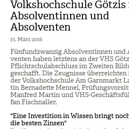
Volkshochschule Götzis 
Absolventinnen und
Absolventen
15. März 2016
Fünf­und­zwan­zig Absol­ven­tin­nen und
ven­ten haben letz­tens an der VHS Göt­z
Pflicht­schul­ab­schluss im Zwei­ten Bil­
geschafft. Die Zeug­nisse über­reich­ten
der Volks­hoch­schule Am Garn­markt La
tin Ber­na­dette Men­nel, Prü­fungs­vor­sit
Man­fred Mar­tin und VHS-Geschäfts­füh
fan Fischnal­ler.
"Eine Investition in Wissen bringt no
die besten Zinsen"