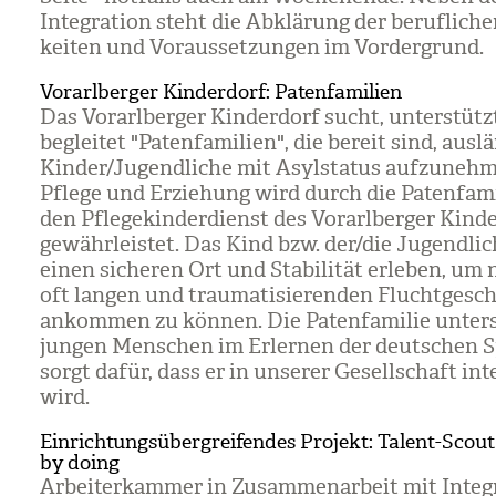
Inte­gra­tion steht die Abklä­rung der beruf­li­ch
kei­ten und Vor­aus­set­zun­gen im Vor­der­grund.
Vorarlberger Kinderdorf: Patenfamilien
Das Vor­arl­ber­ger Kin­der­dorf sucht, unter­stüt
beglei­tet "Paten­fa­mi­lien", die bereit sind, aus­lä
Kin­der/​Jugend­li­che mit Asyl­sta­tus auf­zu­neh­
Pflege und Erzie­hung wird durch die Paten­fa­mi
den Pfle­ge­kin­der­dienst des Vor­arl­ber­ger Kin­de
gewähr­leis­tet. Das Kind bzw. der/​die Jugend­li­c
einen siche­ren Ort und Sta­bi­li­tät erle­ben, um
oft lan­gen und trau­ma­ti­sie­ren­den Flucht­ge­sc
ankom­men zu kön­nen. Die Paten­fa­mi­lie unter­
jun­gen Men­schen im Erler­nen der deut­schen 
sorgt dafür, dass er in unse­rer Gesell­schaft inte
wird.
Einrichtungsübergreifendes Projekt: Talent-Scout
by doing
Arbei­ter­kam­mer in Zusam­men­ar­beit mit Inte­g