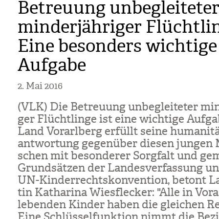
Betreuung unbegleitete
minderjähriger Flüchtli
Eine besonders wichtige
Aufgabe
2. Mai 2016
(VLK) Die Betreu­ung unbe­glei­te­ter min­
ger Flücht­linge ist eine wich­tige Auf­g
Land Vor­arl­berg erfüllt seine huma­ni­t
ant­wor­tung gegen­über die­sen jun­gen
schen mit beson­de­rer Sorg­falt und g
Grund­sät­zen der Lan­des­ver­fas­sung u
UN-Kin­der­rechts­kon­ven­tion, betont La
tin Katha­rina Wies­fle­cker: "Alle in Vor­a
leben­den Kin­der haben die glei­chen Re
Eine Schlüs­sel­funk­tion nimmt die Bez