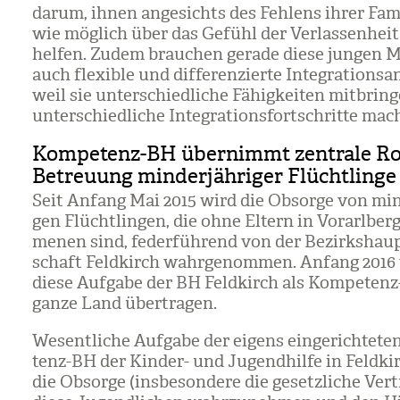
darum, ihnen ange­sichts des Feh­lens ihrer Fami
wie mög­lich über das Gefühl der Ver­las­sen­heit
hel­fen. Zudem brau­chen gerade diese jun­gen 
auch fle­xi­ble und dif­fe­ren­zierte Inte­gra­ti­ons­a
weil sie unter­schied­li­che Fähig­kei­ten mit­brin
unter­schied­li­che Inte­gra­ti­ons­fort­schritte mac
Kompetenz-BH übernimmt zentrale Rol
Betreuung minderjähriger Flüchtlinge
Seit Anfang Mai 2015 wird die Obsorge von min­d
gen Flücht­lin­gen, die ohne Eltern in Vor­arl­be
me­nen sind, feder­füh­rend von der Bezirks­hau
schaft Feld­kirch wahr­ge­nom­men. Anfang 201
diese Auf­gabe der BH Feld­kirch als Kom­pe­ten
ganze Land über­tra­gen.
Wesent­li­che Auf­gabe der eigens ein­ge­rich­te­t
tenz-BH der Kin­der- und Jugend­hilfe in Feld­kir
die Obsorge (ins­be­son­dere die gesetz­li­che Ver­t