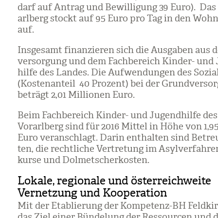
darf auf Antrag und Bewil­li­gung 39 Euro). Das
arl­berg stockt auf 95 Euro pro Tag in den Wohn
auf.
Ins­ge­samt finan­zie­ren sich die Aus­ga­ben aus
ver­sor­gung und dem Fach­be­reich Kin­der- und
hilfe des Lan­des. Die Auf­wen­dun­gen des Sozi­a
(Kos­ten­an­teil 40 Pro­zent) bei der Grund­ver­so
beträgt 2,01 Mil­lio­nen Euro.
Beim Fach­be­reich Kin­der- und Jugend­hilfe des
Vor­arl­berg sind für 2016 Mit­tel in Höhe von 1,95
Euro ver­an­schlagt. Darin ent­hal­ten sind Betre
ten, die recht­li­che Ver­tre­tung im Asyl­ver­fah­r
kurse und Dol­met­scher­kos­ten.
Lokale, regionale und österreichweite
Vernetzung und Kooperation
Mit der Eta­blie­rung der Kom­pe­tenz-BH Feld­k
das Ziel einer Bün­de­lung der Res­sour­cen und 