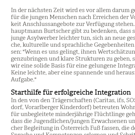
In der nächs­ten Zeit wird es vor allem darum g
für die jun­gen Men­schen nach Errei­chen der Vol
keit Anschluss­an­ge­bote zur Ver­fü­gung ste­hen
haupt­mann Burt­scher gibt zu beden­ken, dass 
junge Asyl­wer­ber leich­ter tun, sich an neue gese
che, kul­tu­relle und sprach­li­che Gege­ben­hei­te
sen: "Wenn es uns gelingt, ihnen Wert­schät­zun
gen­zu­brin­gen und klare Struk­tu­ren zu geben, 
wir eine solide Basis für eine gelun­gene Inte­gra
Keine leichte, aber eine span­nende und her­aus
Auf­gabe."
Starthilfe für erfolgreiche Integration
In den von den Trä­ger­schaf­ten (Cari­tas, ifs, SO
dorf, Vor­arl­ber­ger Kin­der­dorf) betreu­ten Woh
für unbe­glei­tete min­der­jäh­rige Flücht­linge g
dass die Jugend­li­chen/​jun­gen Erwach­se­nen unt
cher Beglei­tung in Öster­reich Fuß fas­sen, die 
Spra­che und Kom­pe­ten­zen erler­nen und Schrit