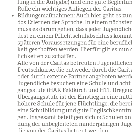
lung in die Auf­gabe) und eine gute Beglei­tun
Rolle ein wich­ti­ges Anlie­gen der Cari­tas.
Bil­dungs­maß­nah­men: Auch hier geht es zu
das Erler­nen der Spra­che. In einem nächs­te
muss es darum gehen, dass jeder Jugend­li­c
dest zu einem Pflicht­schul­ab­schluss kommt
spä­te­ren Vor­aus­set­zun­gen für eine beruf­li­
keit geschaf­fen wer­den. Hier­für gilt es nun
lich­kei­ten zu schaf­fen.
Alle von der Cari­tas betreu­ten Jugend­li­che
Deutsch­kurse, die ent­we­der durch die Cari­t
oder durch externe Part­ner ange­bo­ten wer­de
Jugend­li­che besu­chen eine Schule und acht
g­angs­stufe (HAK Feld­kirch und HTL Bre­genz
Über­g­angs­stufe ist der Ein­stieg in eine mitt
höhere Schule für jene Flücht­linge, die bere
eine Schul­bil­dung und gute Eng­lisch­kennt­ni
gen. Ins­ge­samt betei­li­gen sich 13 Schu­len an
dung der unbe­glei­te­ten min­der­jäh­ri­gen Juge
die von der Cari­tas betreut wer­den.