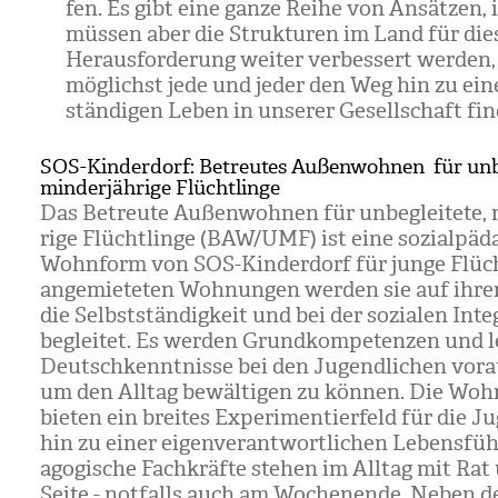
fen. Es gibt eine ganze Reihe von Ansät­zen, 
müs­sen aber die Struk­tu­ren im Land für die
Her­aus­for­de­rung wei­ter ver­bes­sert wer­den
mög­lichst jede und jeder den Weg hin zu ein
stän­di­gen Leben in unse­rer Gesell­schaft fin­
SOS-Kinderdorf: Betreutes Außenwohnen für unbe
minderjährige Flüchtlinge
Das Betreute Außen­woh­nen für unbe­glei­tete, m
rige Flücht­linge (BAW/​UMF) ist eine sozi­al­päd­
Wohn­form von SOS-Kin­der­dorf für junge Flücht
ange­mie­te­ten Woh­nun­gen wer­den sie auf ihr
die Selbst­stän­dig­keit und bei der sozia­len Inte­
beglei­tet. Es wer­den Grund­kom­pe­ten­zen und 
Deutsch­kennt­nisse bei den Jugend­li­chen vor­au
um den All­tag bewäl­ti­gen zu kön­nen. Die Woh
bie­ten ein brei­tes Expe­ri­men­tier­feld für die J
hin zu einer eigen­ver­ant­wort­li­chen Lebens­füh
ago­gi­sche Fach­kräfte ste­hen im All­tag mit Rat
Seite - not­falls auch am Wochen­ende. Neben de