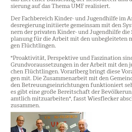
sie­rung auf das Thema UMF rea­li­siert.
Der Fach­be­reich Kin­der- und Jugend­hilfe im 
des­re­gie­rung initi­ierte gemein­sam mit den Sys
nern der pri­va­ten Kin­der- und Jugend­hilfe die S
pla­nung für die Arbeit mit den unbe­glei­te­ten mi
gen Flücht­lin­gen.
"Pro­ak­ti­vi­tät, Per­spek­tive und Fas­zi­na­tion sin
Grund­vor­aus­set­zun­gen in der Arbeit mit den j
chen Flücht­lin­gen. Vor­arl­berg bringt diese Vor­
gen mit. Die Zusam­men­ar­beit mit den Gemein
den Betreu­ungs­ein­rich­tun­gen funk­tio­niert s
es gibt eine große Bereit­schaft der Bevöl­ke­run
amt­lich mit­zu­ar­bei­ten", fasst Wies­fle­cker abs
zusam­men.