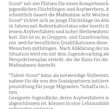
Scout" mit 200 Plät­zen für einen Kom­pe­tenz­c
jugend­li­chen Flücht­lin­gen und Asyl­wer­bern, 
schnitt­lich dau­ert die Maß­nahme acht Wochen
Scout" rich­tet sich an junge Flücht­linge im Alt
19 Jah­ren mit Auf­ent­halts­sta­tus oder bereits fo
te­nem Asyl­ver­fah­ren und hoher Blei­be­wahr­sc
keit. Ziel ist es, in Grup­pen- und Ein­zel­coa­chi
ren, wel­che beruf­li­chen Qua­li­fi­ka­tio­nen diese
Men­schen mit­brin­gen. Nach Abklä­rung der indi­
Situa­tion wird ein mit dem Jugend­coa­ching ab
Per­spek­ti­ven­plan erstellt, der die Basis für die
Maß­nah­men dar­stellt.
"Talent-Scout" kann als not­wen­dige Vor­be­rei­
nahme für die von den Sozi­al­part­nern initi­iert
pen­stif­tung für junge Migran­ten "Schaffa im L
nen.
Geeig­nete Jugend­li­che, deren Asyl­ver­fah­ren 
abge­schlos­sen ist, kön­nen in eine Lehr­aus­bil