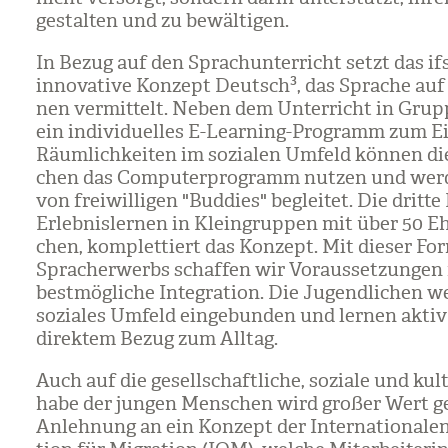
gestal­ten und zu bewäl­ti­gen.
In Bezug auf den Sprach­un­ter­richt setzt das if
inno­va­tive Kon­zept Deutsch³, das Spra­che auf
nen ver­mit­telt. Neben dem Unter­richt in Gru
ein indi­vi­du­el­les E-Learning-Pro­gramm zum Ei
Räum­lich­kei­ten im sozia­len Umfeld kön­nen di
chen das Com­pu­ter­pro­gramm nut­zen und wer
von frei­wil­li­gen "Bud­dies" beglei­tet. Die dritt
Erleb­nis­ler­nen in Klein­grup­pen mit über 50 Eh
chen, kom­plet­tiert das Kon­zept. Mit die­ser Fo
Sprach­er­werbs schaf­fen wir Vor­aus­set­zun­gen
best­mög­li­che Inte­gra­tion. Die Jugend­li­chen w
sozia­les Umfeld ein­ge­bun­den und ler­nen aktiv
direk­tem Bezug zum All­tag.
Auch auf die gesell­schaft­li­che, soziale und kul­t
habe der jun­gen Men­schen wird gro­ßer Wert ge
Anleh­nung an ein Kon­zept der Inter­na­tio­na­len