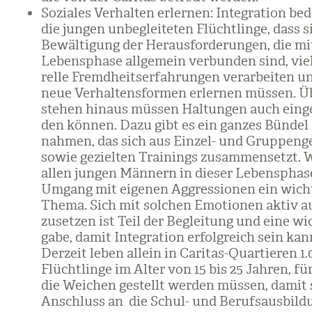
Sozia­les Ver­hal­ten erler­nen: Inte­gra­tion be
die jun­gen unbe­glei­te­ten Flücht­linge, dass 
Bewäl­ti­gung der Her­aus­for­de­run­gen, die mi
Lebens­phase all­ge­mein ver­bun­den sind, viel
relle Fremd­heits­er­fah­run­gen ver­ar­bei­ten 
neue Ver­hal­tens­for­men erler­nen müs­sen. Ü
ste­hen hin­aus müs­sen Hal­tun­gen auch ein­g
den kön­nen. Dazu gibt es ein gan­zes Bün­de
nah­men, das sich aus Ein­zel- und Grup­pen­g
sowie geziel­ten Trai­nings zusam­men­setzt. 
allen jun­gen Män­nern in die­ser Lebens­phase
Umgang mit eige­nen Aggres­sio­nen ein wich­t
Thema. Sich mit sol­chen Emo­tio­nen aktiv aus
zu­set­zen ist Teil der Beglei­tung und eine wi
gabe, damit Inte­gra­tion erfolg­reich sein kan
Der­zeit leben allein in Cari­tas-Quar­tie­ren 1
Flücht­linge im Alter von 15 bis 25 Jah­ren, f
die Wei­chen gestellt wer­den müs­sen, damit
Anschluss an die Schul- und Berufs­aus­bil­d