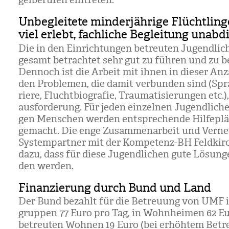
gel­be­ru­fen ein­tre­ten.
Unbegleitete minderjährige Flüchtlin
viel erlebt, fachliche Begleitung unab
Die in den Ein­rich­tun­gen betreu­ten Jugend­li­
gesamt betrach­tet sehr gut zu füh­ren und zu b
Den­noch ist die Arbeit mit ihnen in die­ser An
den Pro­ble­men, die damit ver­bun­den sind (Spr
riere, Flucht­bio­gra­fie, Trau­ma­ti­sie­run­gen etc.
aus­for­de­rung. Für jeden ein­zel­nen Jugend­li­ch
gen Men­schen wer­den ent­spre­chende Hil­fe­pl
gemacht. Die enge Zusam­men­ar­beit und Ver­ne
Sys­tem­part­ner mit der Kom­pe­tenz-BH Feld­kir
dazu, dass für diese Jugend­li­chen gute Lösun­
den wer­den.
Finanzierung durch Bund und Land
Der Bund bezahlt für die Betreu­ung von UMF
grup­pen 77 Euro pro Tag, in Wohn­hei­men 62 Eu
betreu­ten Woh­nen 19 Euro (bei erhöh­tem Betre