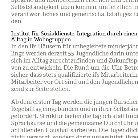
Selbst­stän­dig­keit üben kön­nen, um letzt­lich i
ver­ant­wort­li­ches und gemein­schafts­fä­hi­ges 
den.
Institut für Sozialdienste: Integration durch einen
Alltag in Wohngruppen
In den ifs Häu­sern für unbe­glei­tete min­der­jäh­
linge wer­den der­zeit 55 Jugend­li­che darin unte
sich im All­tag zurecht­zu­fin­den und Zukunfts­pe
ven zu ent­wi­ckeln. Die Rund-um-die-Uhr-Betre
sicher, dass stets qua­li­fi­zierte ifs Mit­ar­bei­te­r
Mit­ar­bei­ter vor Ort sind und den Jugend­li­chen
zend zur Seite ste­hen.
Ab dem ers­ten Tag wer­den die jun­gen Bur­sche
Regel­all­tag ein­ge­bun­den und in ihrer Selb­stän­
geför­dert. Struk­tur bie­ten die täg­lich statt­fin­
Sprach­kurse und die gemein­same Durch­füh­r
anfal­len­den Haus­halts­ar­bei­ten. Die Jugend­li
nicht ver­sorgt, son­dern darin unter­stützt, ihre