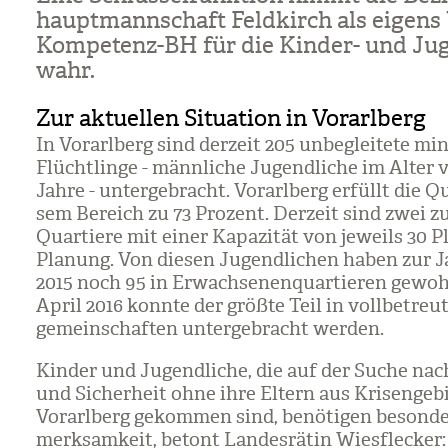
haupt­mann­schaft Feld­kirch als eigens 
Kom­pe­tenz-BH für die Kin­der- und Jug
wahr.
Zur aktuellen Situation in Vorarlberg
In Vor­arl­berg sind der­zeit 205 unbe­glei­tete min­
Flücht­linge - männ­li­che Jugend­li­che im Alter v
Jahre - unter­ge­bracht. Vor­arl­berg erfüllt die Q
sem Bereich zu 73 Pro­zent. Der­zeit sind zwei zus
Quar­tiere mit einer Kapa­zi­tät von jeweils 30 Pl
Pla­nung. Von die­sen Jugend­li­chen haben zur Ja
2015 noch 95 in Erwach­se­nen­quar­tie­ren gewoh
April 2016 konnte der größte Teil in voll­be­tre
ge­mein­schaf­ten unter­ge­bracht wer­den.
Kin­der und Jugend­li­che, die auf der Suche na
und Sicher­heit ohne ihre Eltern aus Kri­sen­ge­b
Vor­arl­berg gekom­men sind, benö­ti­gen beson­d
merk­sam­keit, betont Lan­des­rä­tin Wies­fle­cker