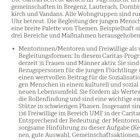
ge­mein­schaf­ten in Bre­genz, Lau­terach, Dorn­bi
kirch und Vand­ans. Alle Wohn­grup­pen sind r
Uhr betreut. Die Beglei­tung der jun­gen Men­sc
eine breite Palette von The­men. Bei­spiel­haft s
drei Berei­che und Maß­nah­men her­aus­ge­ho­ben
Men­to­rin­nen/​Men­to­ren und Frei­wil­lige als 
Beglei­tungs­for­men: In die­sem Cari­tas-Pro­
der­zeit 31 Frauen und Män­ner aktiv. Sie sind
Bezugs­per­so­nen für die jun­gen Flücht­linge 
einen wert­vol­len Bei­trag für die Sozia­li­sa­t
gen Men­schen in einem kul­tu­rell und sozial v
neuen Lebens­um­feld. Sie för­dern als Wer­te­v
die Rol­len­fin­dung und sind eine wich­tige em
Stütze in schwie­ri­gen Pha­sen. Ins­ge­samt sin
136 Frei­wil­lige im Bereich UMF in der Cari­ta
Ent­spre­chend der Bedeu­tung der Men­to­ren 
sorg­same Hin­füh­rung zu die­ser Auf­gabe (Ke
nen, gute Aus­wahl, Gemein­schafts­ak­tio­nen,