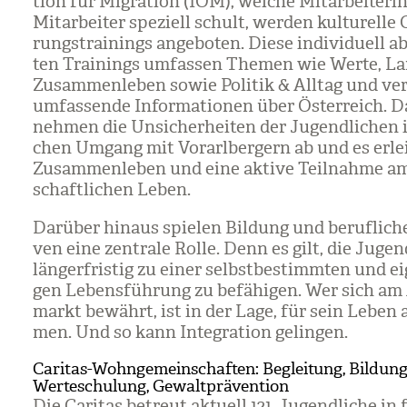
tion für Migra­tion (IOM), wel­che Mit­ar­bei­te­r
Mit­ar­bei­ter spe­zi­ell schult, wer­den kul­tu­relle O
rungs­trai­nings ange­bo­ten. Diese indi­vi­du­ell 
ten Trai­nings umfas­sen The­men wie Werte, La
Zusam­men­le­ben sowie Poli­tik & All­tag und ver
umfas­sende Infor­ma­tio­nen über Öster­reich. 
neh­men die Unsi­cher­hei­ten der Jugend­li­chen i
chen Umgang mit Vor­arl­ber­gern ab und es erlei
Zusam­men­le­ben und eine aktive Teil­nahme am
schaft­li­chen Leben.
Dar­über hin­aus spie­len Bil­dung und beruf­li­che
ven eine zen­trale Rolle. Denn es gilt, die Jugend
län­ger­fris­tig zu einer selbst­be­stimm­ten und ei
gen Lebens­füh­rung zu befä­hi­gen. Wer sich am
markt bewährt, ist in der Lage, für sein Leben 
men. Und so kann Inte­gra­tion gelin­gen.
Caritas-Wohngemeinschaften: Begleitung, Bildung
Werteschulung, Gewaltprävention
Die Cari­tas betreut aktu­ell 121 Jugend­li­che i