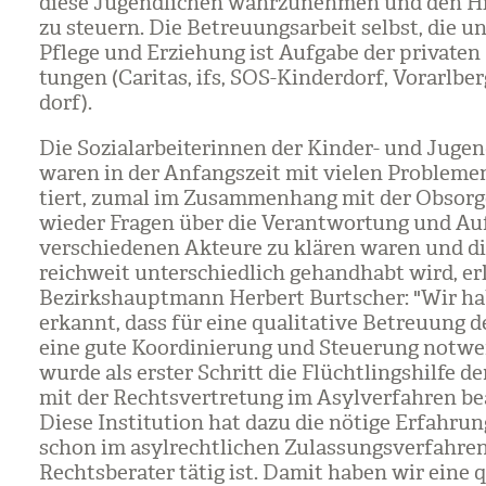
diese Jugend­li­chen wahr­zu­neh­men und den Hil
zu steu­ern. Die Betreu­ungs­ar­beit selbst, die un
Pflege und Erzie­hung ist Auf­gabe der pri­va­ten 
tun­gen (Cari­tas, ifs, SOS-Kin­der­dorf, Vor­arl­ber
dorf).
Die Sozi­al­ar­bei­te­rin­nen der Kin­der- und Jugen
waren in der Anfangs­zeit mit vie­len Pro­ble­me
tiert, zumal im Zusam­men­hang mit der Obsor
wie­der Fra­gen über die Ver­ant­wor­tung und Auf
ver­schie­de­nen Akteure zu klä­ren waren und di
reich­weit unter­schied­lich gehand­habt wird, erl
Bezirks­haupt­mann Her­bert Burt­scher: "Wir h
erkannt, dass für eine qua­li­ta­tive Betreu­ung
eine gute Koor­di­nie­rung und Steue­rung not­wen
wurde als ers­ter Schritt die Flücht­lings­hilfe de
mit der Rechts­ver­tre­tung im Asyl­ver­fah­ren be
Diese Insti­tu­tion hat dazu die nötige Erfah­run
schon im asyl­recht­li­chen Zulas­sungs­ver­fah­ren
Rechts­be­ra­ter tätig ist. Damit haben wir eine qua