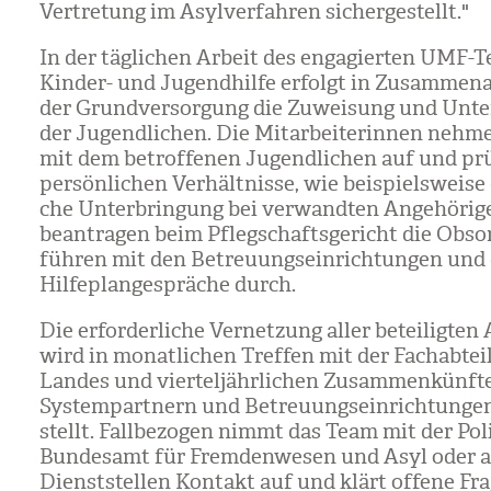
Ver­tre­tung im Asyl­ver­fah­ren sicher­ge­stellt."
In der täg­li­chen Arbeit des enga­gier­ten UMF-
Kin­der- und Jugend­hilfe erfolgt in Zusam­men­a
der Grund­ver­sor­gung die Zuwei­sung und Unte
der Jugend­li­chen. Die Mit­ar­bei­te­rin­nen neh­
mit dem betrof­fe­nen Jugend­li­chen auf und prü
per­sön­li­chen Ver­hält­nisse, wie bei­spiels­weise
che Unter­brin­gung bei ver­wand­ten Ange­hö­ri­g
bean­tra­gen beim Pfleg­schafts­ge­richt die Obs
füh­ren mit den Betreu­ungs­ein­rich­tun­gen u
Hil­fe­plan­ge­sprä­che durch.
Die erfor­der­li­che Ver­net­zung aller betei­lig­te
wird in monat­li­chen Tref­fen mit der Fach­ab­tei
Lan­des und vier­tel­jähr­li­chen Zusam­men­künf­
Sys­tem­part­nern und Betreu­ungs­ein­rich­tun­gen
stellt. Fall­be­zo­gen nimmt das Team mit der Poli
Bun­des­amt für Frem­den­we­sen und Asyl oder 
Dienst­stel­len Kon­takt auf und klärt offene Fra