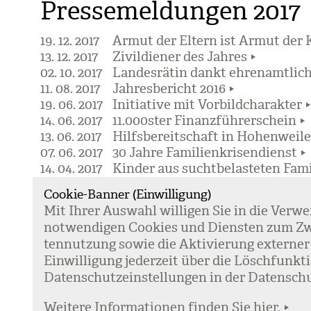
Pressemeldungen 2017
19. 12. 2017
Armut der Eltern ist Armut der 
13. 12. 2017
Zivildiener des Jahres
02. 10. 2017
Landesrätin dankt ehrenamtlich
11. 08. 2017
Jahresbericht 2016
19. 06. 2017
Initiative mit Vorbildcharakter
14. 06. 2017
11.000ster Finanzführerschein
13. 06. 2017
Hilfsbereitschaft in Hohenweile
07. 06. 2017
30 Jahre Familienkrisendienst
14. 04. 2017
Kinder aus suchtbelasteten Fami
03. 04. 2017
Informationsabend für interessie
Cookie-Banner (Einwilligung)
02. 03. 2017
Kinderschutz Vorarlberg
Mit Ihrer Aus­wahl wil­li­gen Sie in die Ver­w
03. 02. 2017
Jahresbericht Schuldenberatung
not­wen­di­gen Coo­kies und Diens­ten zum Zw
30. 01. 2017
ifs Schuldenberatung begrüßt V
ten­nut­zung sowie die Akti­vie­rung exter­ner
Ein­wil­li­gung jeder­zeit über die Lösch­fun
Daten­schutz­ein­stel­lun­gen in der Daten­schu
Weitere Informationen finden Sie hier.