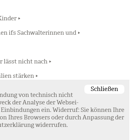
Kinder
en ifs Sachwalterinnen und
r lässt nicht nach
lien stärken
rte Freiwillige
Schließen
en­dung von tech­nisch nicht
 2016
eck der Ana­lyse der Web­sei­
erbesserungen im Privatkonk
 Ein­bin­dun­gen ein. Wider­ruf: Sie kön­nen Ihre
k­tion Ihres Brow­sers oder durch Anpas­sung der
tz­er­klä­rung wider­ru­fen.