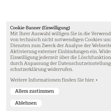
Cookie-Banner (Einwilligung)
Mit Ihrer Aus­wahl wil­li­gen Sie in die Ver­wen­
von tech­nisch nicht not­wen­di­gen Coo­kies un
Diens­ten zum Zweck der Ana­lyse der Web­sei­t
Akti­vie­rung exter­ner Ein­bin­dun­gen ein. Wide
Ein­wil­li­gung jeder­zeit über die Lösch­funk­ti
durch Anpas­sung der Daten­schutz­ein­stel­lun­
schutz­er­klä­rung wider­ru­fen.
Weitere Informationen finden Sie hier.