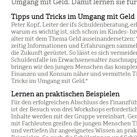
Umgang mit Geld. Damit ler­nen sie für
Tipps und Tricks im Umgang mit Geld
Peter Kopf, Lei­ter der ifs Schul­den­be­ra­tung, er
warum es wich­tig ist, sich schon im Kin­des- b
al­ter mit dem Thema Geld aus­ein­an­der­set­zen:
zei­tig Infor­ma­tio­nen und Erfah­run­gen sam­mel
die Zukunft gerüs­tet. So lässt es sich ver­mei­de
Schul­den­falle im Erwach­se­nen­al­ter zuschnap
brin­gen wir den jun­gen Men­schen das kom­pl
Finan­zen und Kon­sum näher und ver­mit­teln 
Tricks im Umgang mit Geld."
Lernen an praktischen Beispielen
Für den erfolg­rei­chen Abschluss des Finanz­füh
ist der Besuch von drei Work­shops erfor­der­lic
Inhalte wer­den mit der Gruppe ver­ein­bart. G
mit Fach­leu­ten grei­fen die jun­gen Men­schen 
und ver­tie­fen ihr ange­eig­ne­tes Wis­sen an prak