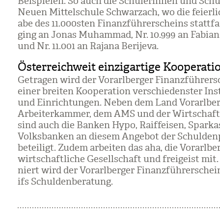
Bei­spie­len. So auch die Schü­le­rin­nen und Schü
Neuen Mit­tel­schule Schwar­zach, wo die fei­er­l
abe des 11.000s­ten Finanz­füh­rer­scheins statt­fa
ging an Jonas Muham­mad, Nr. 10.999 an Fabian
und Nr. 11.001 an Rajana Beri­jeva.
Österreichweit einzigartige Kooperati
Getra­gen wird der Vor­arl­ber­ger Finanz­füh­rer­
einer brei­ten Koope­ra­tion ver­schie­dens­ter Inst
und Ein­rich­tun­gen. Neben dem Land Vor­arl­ber
Arbei­ter­kam­mer, dem AMS und der Wirt­schaf
sind auch die Ban­ken Hypo, Raiff­ei­sen, Spar­k
Volks­ban­ken an die­sem Ange­bot der Schul­den­
betei­ligt. Zudem arbei­ten das aha, die Vor­arl­be
wirt­schaft­li­che Gesell­schaft und frei­geist mit.
niert wird der Vor­arl­ber­ger Finanz­füh­rer­sche
ifs Schul­den­be­ra­tung.