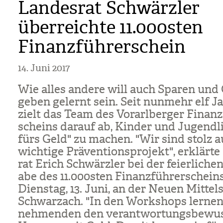
Landesrat Schwärzler
überreichte 11.000sten
Finanzführerschein
14. Juni 2017
Wie alles andere will auch Spa­ren und 
ge­ben gelernt sein. Seit nun­mehr elf Ja
zielt das Team des Vor­arl­ber­ger Finanz­
scheins dar­auf ab, Kin­der und Jugend­li­
fürs Geld" zu machen. "Wir sind stolz au
wich­tige Prä­ven­ti­ons­pro­jekt", erklärte
rat Erich Schwärz­ler bei der fei­er­li­ch
abe des 11.000s­ten Finanz­füh­rer­schei
Diens­tag, 13. Juni, an der Neuen Mit­tel
Schwar­zach. "In den Work­shops ler­nen 
neh­men­den den ver­ant­wor­tungs­be­wus