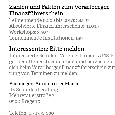
Zahlen und Fakten zum Vorarlberger
Finanzführerschein
Teil­neh­mende (2006 bis 2017): 28.537
Absol­vierte Finanz­füh­rer­scheine: 11.035
Work­shops: 3.407
Teil­neh­mende Insti­tu­tio­nen: 199
Interessenten: Bitte melden
Inter­es­sierte Schu­len, Ver­eine, Fir­men, AMS-Pr
ger der offe­nen Jugend­ar­beit sind herz­lich ein­g
sich beim Vor­arl­ber­ger Finanz­füh­rer­schein zur
rung von Ter­mi­nen zu mel­den.
Buchungen: Anrufen oder Mailen
ifs Schul­den­be­ra­tung
Meh­rer­au­er­straße 3
6900 Bre­genz
Tele­fon: 05-1755-580