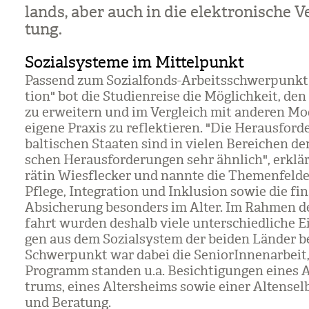
lands, aber auch in die elek­tro­ni­sche V
tung.
Sozialsysteme im Mittelpunkt
Pas­send zum Sozi­al­fonds-Arbeits­schwer­punkt
tion" bot die Stu­di­en­reise die Mög­lich­keit, de
zu erwei­tern und im Ver­gleich mit ande­ren Mod
eigene Pra­xis zu reflek­tie­ren. "Die Her­aus­for­d
bal­ti­schen Staa­ten sind in vie­len Berei­chen de
schen Her­aus­for­de­run­gen sehr ähn­lich", erklä
rä­tin Wies­fle­cker und nannte die The­men­fel­d
Pflege, Inte­gra­tion und Inklu­sion sowie die fina
Absi­che­rung beson­ders im Alter. Im Rah­men de
fahrt wur­den des­halb viele unter­schied­li­che Ei
gen aus dem Sozi­al­sys­tem der bei­den Län­der 
Schwer­punkt war dabei die Senio­rIn­nen­ar­beit
Pro­gramm stan­den u.a. Besich­ti­gun­gen eines A
trums, eines Alters­heims sowie einer Alten­selb
und Bera­tung.