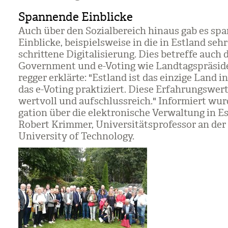
Spannende Einblicke
Auch über den Sozi­al­be­reich hin­aus gab es sp
Ein­bli­cke, bei­spiels­weise in die in Est­land sehr
schrit­tene Digi­ta­li­sie­rung. Dies betreffe auch 
Govern­ment und e-Voting wie Land­tags­prä­si­d
reg­ger erklärte: "Est­land ist das ein­zige Land i
das e-Voting prak­ti­ziert. Diese Erfah­rungs­wer
wert­voll und auf­schluss­reich." Infor­miert wur
ga­tion über die elek­tro­ni­sche Ver­wal­tung in E
Robert Krim­mer, Uni­ver­si­täts­pro­fes­sor an der 
Uni­ver­sity of Tech­no­logy.