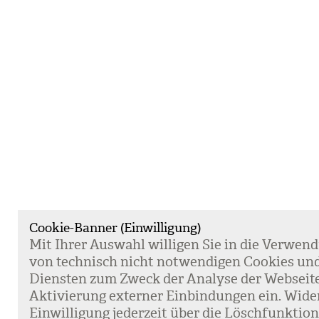
Cookie-Banner (Einwilligung)
Mit Ihrer Aus­wahl wil­li­gen Sie in die Ver­wen­
von tech­nisch nicht not­wen­di­gen Coo­kies un
Diens­ten zum Zweck der Ana­lyse der Web­sei­t
Akti­vie­rung exter­ner Ein­bin­dun­gen ein. Wide
Ein­wil­li­gung jeder­zeit über die Lösch­funk­ti