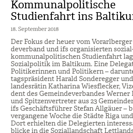
Kommunalpolitische
Studienfahrt ins Baltik
18. September 2018
Der Fokus der heuer vom Vor­arl­ber­ge
de­ver­band und ifs orga­ni­sier­ten sozia
kom­mu­nal­po­li­ti­schen Stu­di­en­fahrt la
Sozi­al­po­li­tik im Bal­ti­kum. Eine Dele­g
Poli­ti­ke­rin­nen und Poli­ti­kern – dar­un
tags­prä­si­dent Harald Son­de­reg­ger und 
lan­des­rä­tin Katha­rina Wies­fle­cker, Viz
dent des Gemein­de­ver­ban­des Wer­ner 
und Spit­zen­ver­tre­ter aus 23 Gemein­d
ifs Geschäfts­füh­rer Ste­fan All­gäuer –
ver­gan­gene Woche die Städte Riga und 
Dort erhiel­ten die Dele­gier­ten inter­es­
bli­cke in die Sozi­al­land­schaft Lett­lan