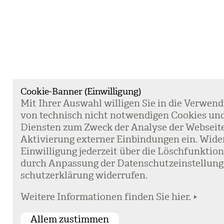
Cookie-Banner (Einwilligung)
Mit Ihrer Aus­wahl wil­li­gen Sie in die Ver­wen­
von tech­nisch nicht not­wen­di­gen Coo­kies un
Diens­ten zum Zweck der Ana­lyse der Web­sei­t
Akti­vie­rung exter­ner Ein­bin­dun­gen ein. Wide
Ein­wil­li­gung jeder­zeit über die Lösch­funk­ti
durch Anpas­sung der Daten­schutz­ein­stel­lun­
schutz­er­klä­rung wider­ru­fen.
Weitere Informationen finden Sie hier.