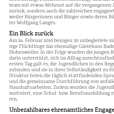
team mit etwas Weh­mut auf die ver­gan­ge­nen 
zurück, son­dern auch die zahl­rei­chen enga­gie
wei­ler Bür­ge­rin­nen und Bür­ger sowie deren Bü
ter Wolf­gang Lan­ges.
Ein Blick zurück
Am 24. Februar 2016 bezo­gen 30 unbe­glei­tete mi
rige Flücht­linge das ehe­ma­lige Gäs­te­haus Bade
Hohen­wei­ler. In der Folge wur­den die jun­gen 
darin unter­stützt, sich im All­tag zurecht­zu­fin
ers­ten Tag galt es, die Jugend­li­chen in den Regel
zu­bin­den und sie in ihrer Selb­stän­dig­keit zu fö
Struk­tur boten die täg­lich statt­fin­den­den Spr
und die gemein­same Durch­füh­rung von anfal­l
Haus­halts­ar­bei­ten. Zudem wur­den die Jugend­l
moti­viert, eine Schul- bzw. Berufs­aus­bil­dung z
ren.
Unbezahlbares ehrenamtliches Engag