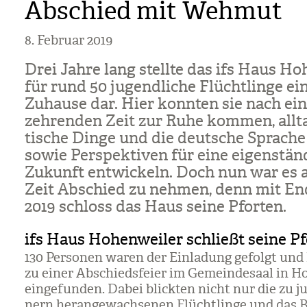
Abschied mit Wehmut
8. Februar 2019
Drei Jahre lang stellte das ifs Haus Hoh
für rund 50 jugend­li­che Flücht­linge e
Zuhause dar. Hier konn­ten sie nach eine
zeh­ren­den Zeit zur Ruhe kom­men, all­t
ti­sche Dinge und die deut­sche Spra­che
sowie Per­spek­ti­ven für eine eigen­stän
Zukunft ent­wi­ckeln. Doch nun war es 
Zeit Abschied zu neh­men, denn mit En
2019 schloss das Haus seine Pfor­ten.
ifs Haus Hohenweiler schließt seine P
130 Per­so­nen waren der Ein­la­dung gefolgt und 
zu einer Abschieds­feier im Gemein­de­saal in Ho
ein­ge­fun­den. Dabei blick­ten nicht nur die zu 
nern her­an­ge­wach­se­nen Flücht­linge und das B