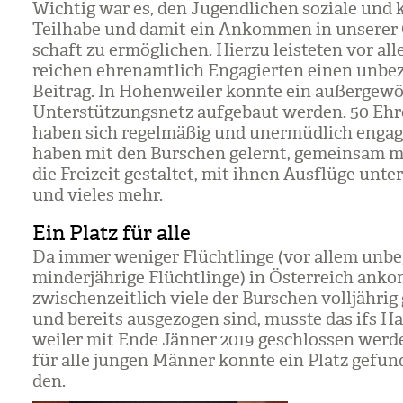
Wich­tig war es, den Jugend­li­chen soziale und ku
Teil­habe und damit ein Ankom­men in unse­rer 
schaft zu ermög­li­chen. Hierzu leis­te­ten vor al
rei­chen ehren­amt­lich Enga­gier­ten einen unbe­z
Bei­trag. In Hohen­wei­ler konnte ein außer­ge­wö
Unter­stüt­zungs­netz auf­ge­baut wer­den. 50 Ehre
haben sich regel­mä­ßig und uner­müd­lich enga­gi
haben mit den Bur­schen gelernt, gemein­sam m
die Frei­zeit gestal­tet, mit ihnen Aus­flüge unt
und vie­les mehr.
Ein Platz für alle
Da immer weni­ger Flücht­linge (vor allem unbe­g
min­der­jäh­rige Flücht­linge) in Öster­reich an
zwi­schen­zeit­lich viele der Bur­schen voll­jäh­ri
und bereits aus­ge­zo­gen sind, musste das ifs 
wei­ler mit Ende Jän­ner 2019 geschlos­sen wer­
für alle jun­gen Män­ner konnte ein Platz gefun
den.