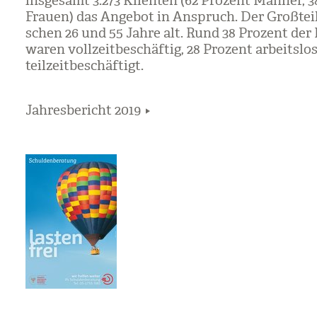
ins­ge­samt 3.273 Kli­en­ten (62 Pro­zent Män­ner, 
Frauen) das Ange­bot in Anspruch. Der Groß­tei
schen 26 und 55 Jahre alt. Rund 38 Pro­zent der K
waren voll­zeit­be­schäf­tig, 28 Pro­zent arbeits­los
teil­zeit­be­schäf­tigt.
Jahresbericht 2019