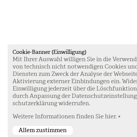
Cookie-Banner (Einwilligung)
Mit Ihrer Aus­wahl wil­li­gen Sie in die Ver­wen­
von tech­nisch nicht not­wen­di­gen Coo­kies un
Diens­ten zum Zweck der Ana­lyse der Web­sei­t
Akti­vie­rung exter­ner Ein­bin­dun­gen ein. Wide
Ein­wil­li­gung jeder­zeit über die Lösch­funk­ti
durch Anpas­sung der Daten­schutz­ein­stel­lun­
schutz­er­klä­rung wider­ru­fen.
Weitere Informationen finden Sie hier.