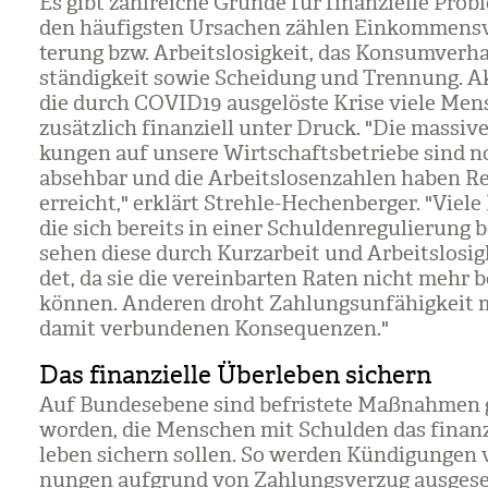
Es gibt zahl­rei­che Gründe für finan­zi­elle Pro­
den häu­figs­ten Ursa­chen zäh­len Ein­kom­mens­
te­rung bzw. Arbeits­lo­sig­keit, das Kon­sum­ver­ha
stän­dig­keit sowie Schei­dung und Tren­nung. Ak
die durch COVI­D19 aus­ge­löste Krise viele Men
zusätz­lich finan­zi­ell unter Druck. "Die mas­si­v
kun­gen auf unsere Wirt­schafts­be­triebe sind 
abseh­bar und die Arbeits­lo­sen­zah­len haben R
erreicht," erklärt Strehle-Hechen­ber­ger. "Viel
die sich bereits in einer Schul­den­re­gu­lie­rung 
sehen diese durch Kurz­ar­beit und Arbeits­lo­sig
det, da sie die ver­ein­bar­ten Raten nicht mehr 
kön­nen. Ande­ren droht Zah­lungs­un­fä­hig­keit 
damit ver­bun­de­nen Kon­se­quen­zen."
Das finanzielle Überleben sichern
Auf Bun­des­ebene sind befris­tete Maß­nah­men 
wor­den, die Men­schen mit Schul­den das finan­z
le­ben sichern sol­len. So wer­den Kün­di­gun­ge
nun­gen auf­grund von Zah­lungs­ver­zug aus­ge­set