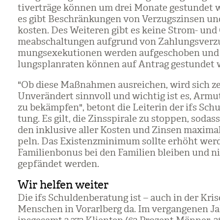
ti­ver­träge kön­nen um drei Monate gestun­det 
es gibt Beschrän­kun­gen von Ver­zugs­zin­sen un
kos­ten. Des Wei­te­ren gibt es keine Strom- und
me­ab­schal­tun­gen auf­grund von Zah­lungs­ver­z
mungs­exe­ku­tio­nen wer­den auf­ge­scho­ben un
lungs­plan­ra­ten kön­nen auf Antrag gestun­det 
"Ob diese Maß­nah­men aus­rei­chen, wird sich ze
Unver­än­dert sinn­voll und wich­tig ist es, Armu
zu bekämp­fen", betont die Lei­te­rin der ifs Schul
tung. Es gilt, die Zins­spi­rale zu stop­pen, sodas
den inklu­sive aller Kos­ten und Zin­sen maxi­ma
peln. Das Exis­tenz­mi­ni­mum sollte erhöht wer
Fami­li­en­bo­nus bei den Fami­lien blei­ben und n
gepfän­det wer­den.
Wir helfen weiter
Die ifs Schul­den­be­ra­tung ist – auch in der Kris
Men­schen in Vor­arl­berg da. Im ver­gan­ge­nen 