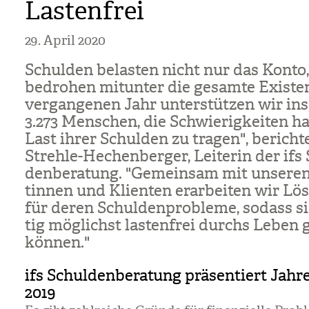
Lastenfrei
29. April 2020
Schul­den belas­ten nicht nur das Konto
bedro­hen mit­un­ter die gesamte Exis­te
ver­gan­ge­nen Jahr unter­stüt­zen wir ins
3.273 Men­schen, die Schwie­rig­kei­ten hat
Last ihrer Schul­den zu tra­gen", berich­
Strehle-Hechen­ber­ger, Lei­te­rin der ifs
den­be­ra­tung. "Gemein­sam mit unse­ren
tin­nen und Kli­en­ten erar­bei­ten wir Lö
für deren Schul­den­pro­bleme, sodass s
tig mög­lichst las­ten­frei durchs Leben
kön­nen."
ifs Schuldenberatung präsentiert Jahr
2019