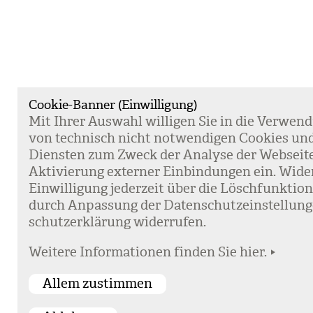
Cookie-Banner (Einwilligung)
Mit Ihrer Aus­wahl wil­li­gen Sie in die Ver­wen­
von tech­nisch nicht not­wen­di­gen Coo­kies un
Diens­ten zum Zweck der Ana­lyse der Web­sei­t
Akti­vie­rung exter­ner Ein­bin­dun­gen ein. Wide
Ein­wil­li­gung jeder­zeit über die Lösch­funk­ti
durch Anpas­sung der Daten­schutz­ein­stel­lun­
schutz­er­klä­rung wider­ru­fen.
Weitere Informationen finden Sie hier.