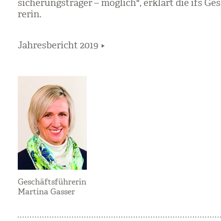
si­che­rungs­trä­ger – mög­lich", erklärt die ifs Ge
re­rin.
Jahresbericht 2019
Geschäftsführerin
Martina Gasser