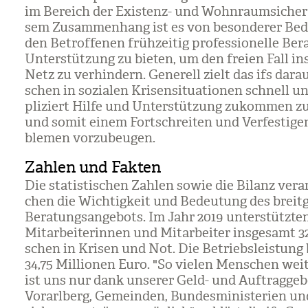
im Bereich der Exis­tenz- und Wohn­raum­si­che­r
sem Zusam­men­hang ist es von beson­de­rer Bed
den Betrof­fe­nen früh­zei­tig pro­fes­sio­nelle Be
Unter­stüt­zung zu bie­ten, um den freien Fall in
Netz zu ver­hin­dern. Gene­rell zielt das ifs dar­
schen in sozia­len Kri­sen­si­tua­tio­nen schnell
pli­ziert Hilfe und Unter­stüt­zung zukom­men zu
und somit einem Fort­schrei­ten und Ver­fes­ti­g
ble­men vor­zu­beu­gen.
Zahlen und Fakten
Die sta­tis­ti­schen Zah­len sowie die Bilanz ver­an
chen die Wich­tig­keit und Bedeu­tung des breit­ge
Bera­tungs­an­ge­bots. Im Jahr 2019 unter­stütz­ten
Mit­ar­bei­te­rin­nen und Mit­ar­bei­ter ins­ge­samt
schen in Kri­sen und Not. Die Betriebs­leis­tung
34,75 Mil­lio­nen Euro. "So vie­len Men­schen wei­t
ist uns nur dank unse­rer Geld- und Auf­trag­ge­
Vor­arl­berg, Gemein­den, Bun­des­mi­nis­te­rien und