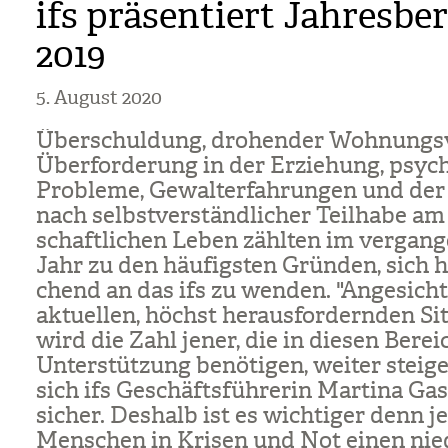
ifs präsentiert Jahresbe
2019
5. August 2020
Über­schul­dung, dro­hen­der Woh­nungs­v
Über­for­de­rung in der Erzie­hung, psy­c
Pro­bleme, Gewalt­er­fah­run­gen und d
nach selbst­ver­ständ­li­cher Teil­habe am
schaft­li­chen Leben zähl­ten im ver­gan­
Jahr zu den häu­figs­ten Grün­den, sich hil
chend an das ifs zu wen­den. "Ange­sich
aktu­el­len, höchst her­aus­for­dern­den Si
wird die Zahl jener, die in die­sen Berei
Unter­stüt­zung benö­ti­gen, wei­ter stei­ge
sich ifs Geschäfts­füh­re­rin Mar­tina Gas
sicher. Des­halb ist es wich­ti­ger denn je
Men­schen in Kri­sen und Not einen nie­