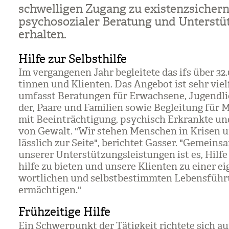
schwel­li­gen Zugang zu exis­tenz­si­cher
psy­cho­so­zia­ler Bera­tung und Unter­stü
erhal­ten.
Hilfe zur Selbsthilfe
Im ver­gan­ge­nen Jahr beglei­tete das ifs über 32.
tin­nen und Kli­en­ten. Das Ange­bot ist sehr viel­
umfasst Bera­tun­gen für Erwach­sene, Jugend­li­
der, Paare und Fami­lien sowie Beglei­tung für 
mit Beein­träch­ti­gung, psy­chisch Erkrankte u
von Gewalt. "Wir ste­hen Men­schen in Kri­sen 
läss­lich zur Seite", berich­tet Gas­ser. "Gemein­sa
unse­rer Unter­stüt­zungs­leis­tun­gen ist es, Hilfe
hilfe zu bie­ten und unsere Kli­en­ten zu einer ei
wort­li­chen und selbst­be­stimm­ten Lebens­füh­
ermäch­ti­gen."
Frühzeitige Hilfe
Ein Schwer­punkt der Tätig­keit rich­tete sich au