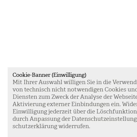
Cookie-Banner (Einwilligung)
Mit Ihrer Aus­wahl wil­li­gen Sie in die Ver­wen­
von tech­nisch nicht not­wen­di­gen Coo­kies un
Diens­ten zum Zweck der Ana­lyse der Web­sei­t
Akti­vie­rung exter­ner Ein­bin­dun­gen ein. Wide
Ein­wil­li­gung jeder­zeit über die Lösch­funk­ti
durch Anpas­sung der Daten­schutz­ein­stel­lun­
schutz­er­klä­rung wider­ru­fen.