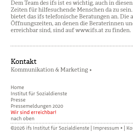
Dem Team des ifs ist es wich­tig, auch in die­se
Zei­ten für hil­fe­su­chende Men­schen da zu sein
bie­tet das ifs tele­fo­ni­sche Bera­tun­gen an. Die a
Öffnungs­zei­ten, an denen die Bera­te­rin­nen un
erreich­bar sind, sind auf www.ifs.at zu fin­den.
Kontakt
Kommunikation & Marketing
Home
Institut für Sozialdienste
Presse
Pressemeldungen 2020
Wir sind erreich­bar!
nach oben
©2026 ifs Institut für Sozialdienste |
Impressum
|
Ko