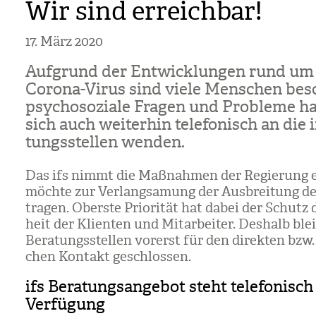
Wir sind erreichbar!
17. März 2020
Auf­grund der Ent­wick­lun­gen rund um
Corona-Virus sind viele Men­schen bes
psy­cho­so­ziale Fra­gen und Pro­bleme h
sich auch wei­ter­hin tele­fo­nisch an die 
tungs­stel­len wen­den.
Das ifs nimmt die Maß­nah­men der Regie­rung 
möchte zur Ver­lang­sa­mung der Aus­brei­tung de
tra­gen. Oberste Prio­ri­tät hat dabei der Schutz
heit der Kli­en­ten und Mit­ar­bei­ter. Des­halb blei
Bera­tungs­stel­len vor­erst für den direk­ten bzw. 
chen Kon­takt geschlos­sen.
ifs Beratungsangebot steht telefonisch
Verfügung