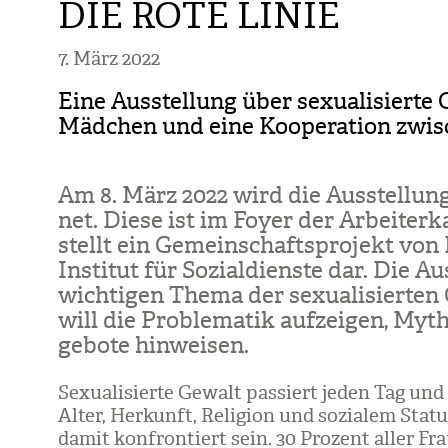
DIE ROTE LINIE
7. März 2022
Eine Ausstellung über sexualisierte
Mädchen und eine Kooperation zwisc
Am 8. März 2022 wird die Aus­stel­lung „
net. Diese ist im Foyer der Arbei­ter
stellt ein Gemein­schafts­pro­jekt von
Insti­tut für Sozi­al­dienste dar. Die A
wich­ti­gen Thema der sexua­li­sier­t
will die Pro­ble­ma­tik auf­zei­gen, Myt
ge­bote hin­wei­sen.
Sexua­li­sierte Gewalt pas­siert jeden Tag und
Alter, Her­kunft, Reli­gion und sozia­lem Sta
damit kon­fron­tiert sein. 30 Pro­zent aller F