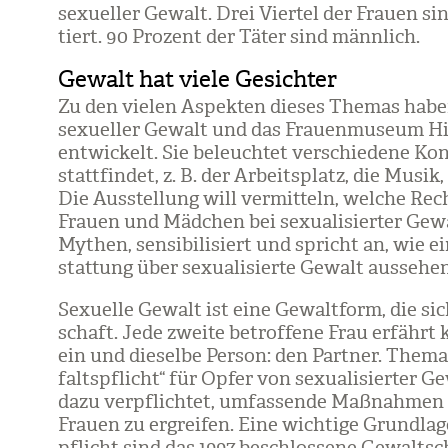
sexu­el­ler Gewalt. Drei Vier­tel der Frauen sin
tiert. 90 Pro­zent der Täter sind männ­lich.
Gewalt hat viele Gesichter
Zu den vie­len Aspek­ten die­ses The­mas haben 
sexu­el­ler Gewalt und das Frau­en­mu­seum Hit­
ent­wi­ckelt. Sie beleuch­tet ver­schie­dene Ko
statt­fin­det, z. B. der Arbeits­platz, die Musik
Die Aus­stel­lung will ver­mit­teln, wel­che Rec
Frauen und Mäd­chen bei sexua­li­sier­ter Gewal
Mythen, sen­si­bi­li­siert und spricht an, wie e
stat­tung über sexua­li­sierte Gewalt aus­se­he
Sexu­elle Gewalt ist eine Gewalt­form, die sich
schaft. Jede zweite betrof­fene Frau erfährt k
ein und die­selbe Per­son: den Part­ner. The­ma­
falts­pflicht“ für Opfer von sexua­li­sier­ter Ge
dazu ver­pflich­tet, umfas­sende Maß­nah­men
Frauen zu ergrei­fen. Eine wich­tige Grund­lag
pflicht sind das 1997 beschlos­sene Gewalt­sc