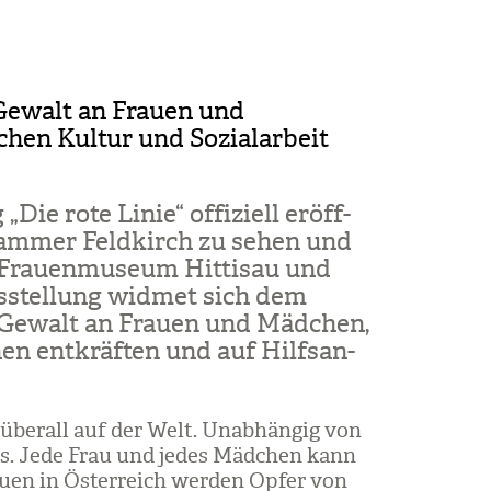
 Gewalt an Frauen und
hen Kultur und Sozialarbeit
Die rote Linie“ offi­zi­ell eröff­
­kam­mer Feld­kirch zu sehen und
 Frau­en­mu­seum Hit­ti­sau und
us­stel­lung wid­met sich dem
en Gewalt an Frauen und Mäd­chen,
hen ent­kräf­ten und auf Hilfs­an­
 über­all auf der Welt. Unab­hän­gig von
­tus. Jede Frau und jedes Mäd­chen kann
rauen in Öster­reich wer­den Opfer von