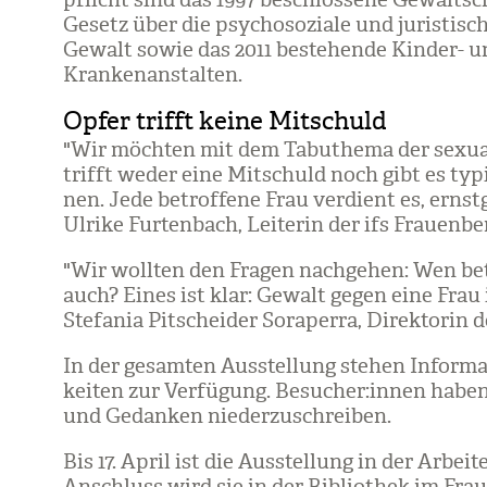
Gesetz über die psy­cho­so­ziale und juris­ti­sc
Gewalt sowie das 2011 beste­hende Kin­der- un
Kran­ken­an­stal­ten.
Opfer trifft keine Mitschuld
"Wir möch­ten mit dem Tabu­thema der sexua­l
trifft weder eine Mit­schuld noch gibt es typi­
nen. Jede betrof­fene Frau ver­dient es, ernst
Ulrike Fur­ten­bach, Lei­te­rin der ifs Frau­en­be
"Wir woll­ten den Fra­gen nach­ge­hen: Wen b
auch? Eines ist klar: Gewalt gegen eine Frau 
Ste­fa­nia Pit­schei­der Sora­perra, Direk­to­rin
In der gesam­ten Aus­stel­lung ste­hen Infor­ma
kei­ten zur Ver­fü­gung. Besu­cher:innen haben 
und Gedan­ken nie­der­zu­schrei­ben.
Bis 17. April ist die Aus­stel­lung in der Arbei
Anschluss wird sie in der Biblio­thek im Frau­