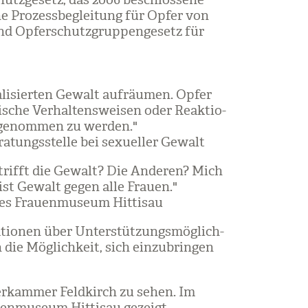
he Pro­zess­be­glei­tung für Opfer von
d Opfer­schutz­grup­pen­ge­setz für
i­sier­ten Gewalt auf­räu­men. Opfer
sche Ver­hal­tens­wei­sen oder Reak­tio­
­ge­nom­men zu wer­den."
­ra­tungs­stelle bei sexu­el­ler Gewalt
etrifft die Gewalt? Die Ande­ren? Mich
ist Gewalt gegen alle Frauen."
 des Frau­en­mu­seum Hit­ti­sau
­tio­nen über Unter­stüt­zungs­mög­lich­
die Mög­lich­keit, sich ein­zu­brin­gen
­ter­kam­mer Feld­kirch zu sehen. Im
en­mu­seum Hit­ti­sau gezeigt.