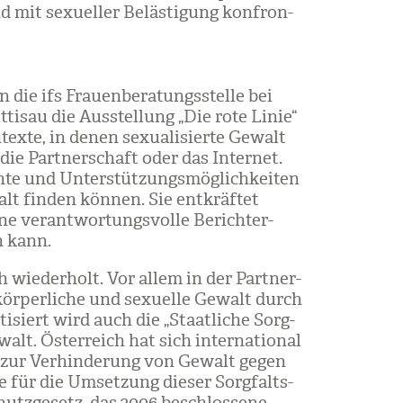
d mit sexu­el­ler Beläs­ti­gung kon­fron­
die ifs Frau­en­be­ra­tungs­stelle bei
ti­sau die Aus­stel­lung „Die rote Linie“
n­texte, in denen sexua­li­sierte Gewalt
, die Part­ner­schaft oder das Inter­net.
hte und Unter­stüt­zungs­mög­lich­kei­ten
t fin­den kön­nen. Sie ent­kräf­tet
ine ver­ant­wor­tungs­volle Bericht­er­
n kann.
 wie­der­holt. Vor allem in der Part­ner­
ör­per­li­che und sexu­elle Gewalt durch
ti­siert wird auch die „Staat­li­che Sorg­
walt. Öster­reich hat sich inter­na­tio­nal
 zur Ver­hin­de­rung von Gewalt gegen
e für die Umset­zung die­ser Sorg­falts­
hutz­ge­setz, das 2006 beschlos­sene