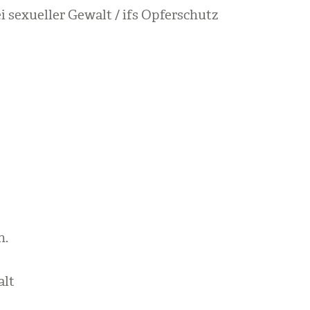
ei sexu­el­ler Gewalt / ifs Opfer­schutz
n.
alt