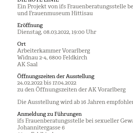
Ein Pro­jekt von ifs Frau­en­be­ra­tungs­stelle b
und Frau­en­mu­seum Hit­ti­sau
Eröffnung
Diens­tag, 08.03.2022, 19:00 Uhr
Ort
Arbei­ter­kam­mer Vor­arl­berg
Wid­nau 2-4, 6800 Feld­kirch
AK Saal
Öffnungszeiten der Ausstellung
24.02.2022 bis 17.04.2022
zu den Öffnungs­zei­ten der AK Vor­arl­berg
Die Aus­stel­lung wird ab 16 Jah­ren emp­foh­le
Anmeldung zu Führungen
ifs Frau­en­be­ra­tungs­stelle bei sexu­el­ler Gew
Johan­ni­ter­gasse 6