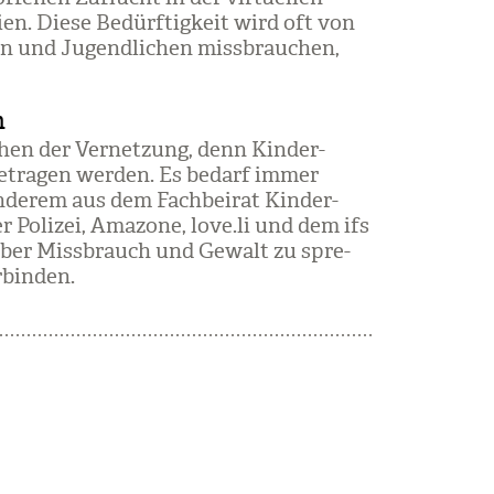
en. Diese Bedürf­tig­keit wird oft von
n und Jugend­li­chen miss­brau­chen,
m
hen der Ver­net­zung, denn Kin­der­
 getra­gen wer­den. Es bedarf immer
nde­rem aus dem Fach­bei­rat Kin­der­
r Poli­zei, Ama­zone, love.li und dem ifs
n über Miss­brauch und Gewalt zu spre­
bin­den.