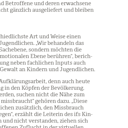
ind Betrof­fene und deren erwach­sene
icht gänz­lich aus­ge­lie­fert und blei­ben
schied­lichste Art und Weise einen
gend­li­chen. „Wir behan­deln das
 Sach­ebene, son­dern möch­ten die
mo­tio­na­len Ebene berüh­ren“, berich­
l­tung neben fach­li­chen Inputs auch
it Gewalt an Kin­dern und Jugend­li­chen.
 Auf­klä­rungs­ar­beit, denn auch heute
ig in den Köp­fen der Bevöl­ke­rung.
 wer­den, suchen nicht die Nähe zum
 miss­braucht“ gehö­ren dazu. „Diese
­chen zusätz­lich, den Miss­brauch
­gen“, erzählt die Lei­te­rin des ifs Kin­
en und nicht ver­stan­den, zie­hen sich
fe­nen Zuflucht in der vir­tu­el­len