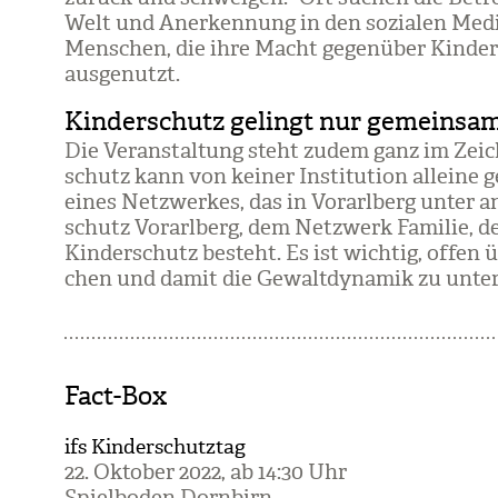
Welt und Aner­ken­nung in den sozia­len Medi
Men­schen, die ihre Macht gegen­über Kin­der
aus­ge­nutzt.
Kinderschutz gelingt nur gemeinsa
Die Ver­an­stal­tung steht zudem ganz im Zei­c
schutz kann von kei­ner Insti­tu­tion alleine
eines Netz­wer­kes, das in Vor­arl­berg unter a
schutz Vor­arl­berg, dem Netz­werk Fami­lie, de
Kin­der­schutz besteht. Es ist wich­tig, offe
chen und damit die Gewalt­dy­na­mik zu unter­
Fact-Box
ifs Kinderschutztag
22. Okto­ber 2022, ab 14:30 Uhr
Spiel­bo­den Dorn­birn