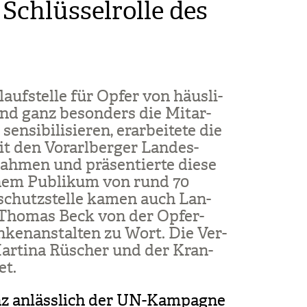
Schlüsselrolle des
auf­stelle für Opfer von häus­li­
und ganz beson­ders die Mit­ar­
­si­bi­li­sie­ren, erar­bei­tete die
 den Vor­arl­ber­ger Lan­des­
ah­men und prä­sen­tierte diese
nem Publi­kum von rund 70
t­schutz­stelle kamen auch Lan­
nd Tho­mas Beck von der Opfer­
­ken­an­stal­ten zu Wort. Die Ver­
 Mar­tina Rüscher und der Kran­
et.
nz anlässlich der UN-Kampagne