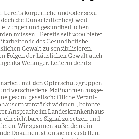
n bereits kör­per­li­che und/​oder sexu­
, doch die Dun­kel­zif­fer liegt weit
let­zun­gen und gesund­heit­li­chen
­den müs­sen. "Bereits seit 2006 bie­tet
it­ar­bei­tende des Gesund­heits­be­
i­chen Gewalt zu sen­si­bi­li­sie­ren.
hen Fol­gen der häus­li­chen Gewalt auch
e­lika Wehin­ger, Lei­te­rin der ifs
n­ar­beit mit den Opfer­schutz­grup­pen
t und ver­schie­dene Maß­nah­men aus­ge­
e gesamt­ge­sell­schaft­li­che Ver­ant­
n­häu­sern ver­stärkt wid­men", betonte
rer Anspra­che im Lan­des­kran­ken­haus
, ein sicht­ba­res Signal zu set­zen und
ie­ren. Wir span­nen außer­dem ein
de Doku­men­ta­tion sicher­zu­stel­len.