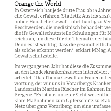
Orange the World
In Öster­reich hat jede dritte Frau ab 15 Jah­re
elle Gewalt erfah­ren (Sta­tis­tik Aus­tria 2021)
höher. Häus­li­che Gewalt führt häu­fig zu Ver­
Beschwer­den, die medi­zi­nisch behan­delt wer
die ifs Gewalt­schutz­stelle Schu­lun­gen für M
reichs an, um diese für die The­ma­tik der häus­l
Denn es ist wich­tig, dass die gesund­heit­li­c
als sol­che erkannt wer­den", erklärt MMag. Ang
Gewalt­schutz­stelle.
Im ver­gan­ge­nen Jahr hat diese die Zusam­me
an den Lan­des­kran­ken­häu­sern inten­si­vier
ar­bei­tet. "Das Thema Gewalt an Frauen ist ein
wor­tung, der wir uns in Vor­arl­bergs Kran­ke
Lan­des­rä­tin Mar­tina Rüscher im Rah­men ih
Bre­genz. "Es ist aus unse­rer Sicht wesent­lich
klare Maß­nah­men zum Opfer­schutz zu eta­bl
Netz über ganz Vor­arl­berg, um eine umfas­sen