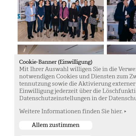
Cookie-Banner (Einwilligung)
Mit Ihrer Aus­wahl wil­li­gen Sie in die Ver­w
not­wen­di­gen Coo­kies und Diens­ten zum Zw
ten­nut­zung sowie die Akti­vie­rung exter­ner
Ein­wil­li­gung jeder­zeit über die Lösch­fun
Daten­schutz­ein­stel­lun­gen in der Daten­schu
Weitere Informationen finden Sie hier.
Kontakt