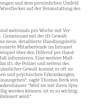
­tun­gen und dem per­sön­li­chen Umfeld
 Wies­fle­cker auf der Ver­an­stal­tung des
ch sind mehr­mals pro Woche mit Ver­
ert. Gemein­sam mit der ifs Gewalt­
 neue, detail­lierte Hand­lungs­leit­li­
s­sierte Mit­ar­bei­tende im Intra­net
i­spiel über den Hil­fe­ruf per Hand­
fall infor­mie­ren. Eine wei­tere Maß­
 ifs, die Poli­zei und sei­tens der
 häus­li­cher Gewalt kommt es oft zu
schen und psy­chi­schen Erkran­kun­gen,
hin­aus­ge­hen", sagte Tho­mas Beck von
an­ken­häu­ser. "Weil sie mit ihren Sym­
­lig wer­den kön­nen, ist es so wich­tig,
i­li­siert wird."