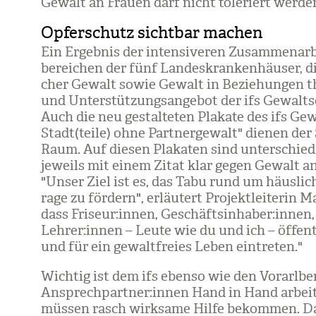
Gewalt an Frauen darf nicht tole­riert wer­den
Opferschutz sichtbar machen
Ein Ergeb­nis der inten­si­ve­ren Zusam­men­ar­
be­rei­chen der fünf Lan­des­kran­ken­häu­ser, 
cher Gewalt sowie Gewalt in Bezie­hun­gen the
und Unter­stüt­zungs­an­ge­bot der ifs Gewalt
Auch die neu gestal­te­ten Pla­kate des ifs Gewa
Stadt(teile) ohne Part­ner­ge­walt" die­nen der Se
Raum. Auf die­sen Pla­ka­ten sind unter­schied­l
jeweils mit einem Zitat klar gegen Gewalt an 
"Unser Ziel ist es, das Tabu rund um häus­li­
rage zu för­dern", erläu­tert Pro­jekt­lei­te­rin 
dass Fri­seur:innen, Geschäfts­in­ha­ber:innen, V
Leh­rer:innen – Leute wie du und ich – öffent
und für ein gewalt­freies Leben ein­tre­ten."
Wich­tig ist dem ifs ebenso wie den Vor­arl­ber
Ansprech­part­ner:innen Hand in Hand arbei­
müs­sen rasch wirk­same Hilfe bekom­men. Dafü