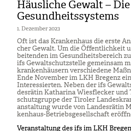
Häusliche Gewalt – Die 
Gesundheitssystems
1. Dezember 2023
Oft ist das Kran­ken­haus die erste Anl
cher Gewalt. Um die Öffent­lich­keit 
bei­ten­den im Gesund­heits­be­reich zu sen
ifs Gewalt­schutz­stelle gemein­sam mit
kran­ken­häu­sern ver­schie­dene Maß­n
Ende Novem­ber im LKH Bre­genz ei
Inter­es­sier­ten. Neben der ifs Gewal
des­rä­tin Katha­rina Wies­fle­cker u
schutz­gruppe der Tiro­ler Lan­des­kran
an­stal­tung wurde von Lan­des­rä­tin
ken­haus-Betriebs­ge­sell­schaft eröff­n
Veranstaltung des ifs im LKH Brege