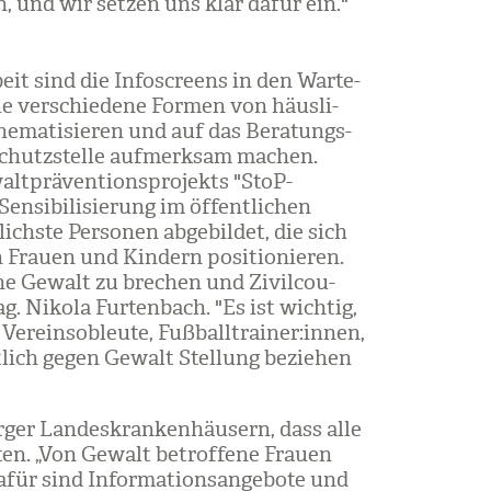
, und wir set­zen uns klar dafür ein."
beit sind die Info­screens in den War­te­
die ver­schie­dene For­men von häus­li­
­ma­ti­sie­ren und auf das Bera­tungs-
­schutz­stelle auf­merk­sam machen.
lt­prä­ven­ti­ons­pro­jekts "StoP-
n­si­bi­li­sie­rung im öffent­li­chen
ichste Per­so­nen abge­bil­det, die sich
Frauen und Kin­dern posi­tio­nie­ren.
che Gewalt zu bre­chen und Zivil­cou­
Mag. Nikola Fur­ten­bach. "Es ist wich­tig,
er­eins­ob­leute, Fuß­ball­trai­ner:innen,
­lich gegen Gewalt Stel­lung bezie­hen
­ger Lan­des­kran­ken­häu­sern, dass alle
ten. „Von Gewalt betrof­fene Frauen
r sind Infor­ma­ti­ons­an­ge­bote und