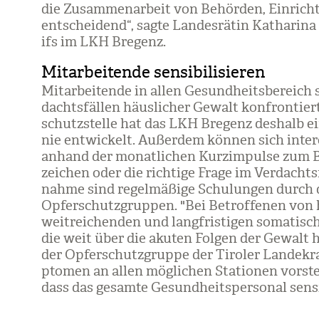
die Zusam­men­ar­beit von Behör­den, Ein­rich
ent­schei­dend“, sagte Lan­des­rä­tin Katha­rina
ifs im LKH Bre­genz.
Mitarbeitende sensibilisieren
Mit­ar­bei­tende in allen Gesund­heits­be­rei
dachts­fäl­len häus­li­cher Gewalt kon­fron­ti
schutz­stelle hat das LKH Bre­genz des­halb eine
nie ent­wi­ckelt. Außer­dem kön­nen sich inter­e
anhand der monat­li­chen Kurz­im­pulse zum Be
zei­chen oder die rich­tige Frage im Ver­dachts­
nahme sind regel­mä­ßige Schu­lun­gen durch das
Opfer­schutz­grup­pen. "Bei Betrof­fe­nen von
weit­rei­chen­den und lang­fris­ti­gen soma­ti­
die weit über die aku­ten Fol­gen der Gewalt 
der Opfer­schutz­gruppe der Tiro­ler Lan­de­kr
pto­men an allen mög­li­chen Sta­tio­nen vor­stel
dass das gesamte Gesund­heits­per­so­nal sen­si­b