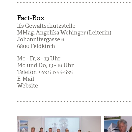
Fact-Box
ifs Gewalt­schutz­stelle
MMag. Ange­lika Wehin­ger (Lei­te­rin)
Johan­ni­ter­gasse 6
6800 Feld­kirch
Mo - Fr, 8 - 13 Uhr
Mo und Do, 13 - 16 Uhr
Tele­fon +43 5 1755-535
E-Mail
Website