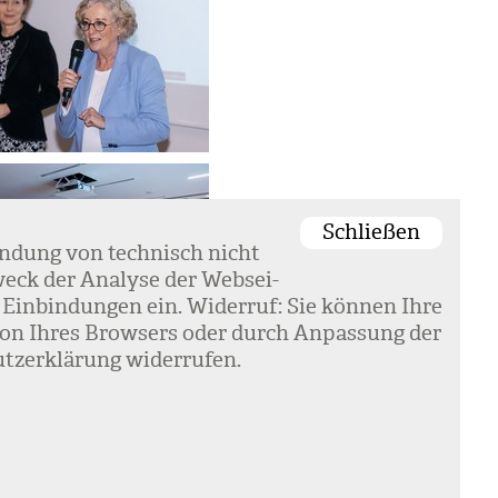
Schließen
en­dung von tech­nisch nicht
eck der Ana­lyse der Web­sei­
 Ein­bin­dun­gen ein. Wider­ruf: Sie kön­nen Ihre
k­tion Ihres Brow­sers oder durch Anpas­sung der
tz­er­klä­rung wider­ru­fen.