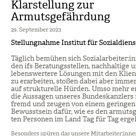
Klarstellung zur
Armutsgefährdung
29. September 2023
Stellungnahme Institut für Sozialdiens
Täg­lich bemü­hen sich Sozi­al­ar­bei­ter:
den ifs Bera­tungs­stel­len, nach­hal­tige 
lebens­wer­tere Lösun­gen mit den Kli­e
zu erar­bei­ten, sto­ßen dabei aber imme
auf struk­tu­relle Hür­den. Umso mehr e
die Aus­sa­gen unse­res Bun­des­kanz­lers re
fremd und zeu­gen von einem gerin­gen
Bewusst­sein dafür, wie es den armuts­ge
ten Per­so­nen im Land Tag für Tag erge
Beson­ders spü­ren das unsere Mit­ar­bei­ter:innen