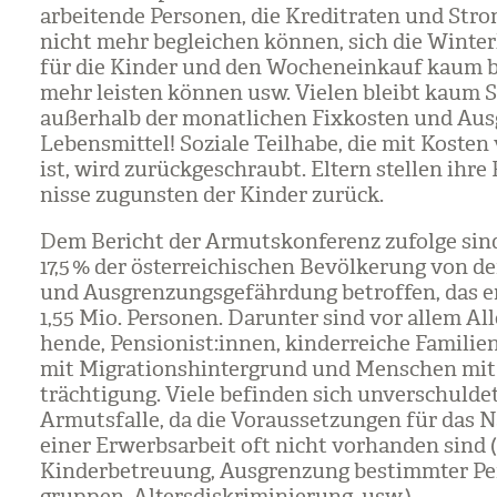
ar­bei­tende Per­so­nen, die Kre­dit­ra­ten und Stro
nicht mehr beglei­chen kön­nen, sich die Win­ter
für die Kin­der und den Wochen­ein­kauf kaum b
mehr leis­ten kön­nen usw. Vie­len bleibt kaum 
außer­halb der monat­li­chen Fix­kos­ten und Aus­
Lebens­mit­tel! Soziale Teil­habe, die mit Kos­ten
ist, wird zurück­ge­schraubt. Eltern stel­len ihre
nisse zuguns­ten der Kin­der zurück.
Dem Bericht der Armuts­kon­fe­renz zufolge sind
17,5 % der öster­rei­chi­schen Bevöl­ke­rung von 
und Aus­gren­zungs­ge­fähr­dung betrof­fen, das e
1,55 Mio. Per­so­nen. Dar­un­ter sind vor allem Alle
hende, Pen­sio­nist:innen, kin­der­rei­che Fami­lien
mit Migra­ti­ons­hin­ter­grund und Men­schen mit
träch­ti­gung. Viele befin­den sich unver­schul­det
Armuts­falle, da die Vor­aus­set­zun­gen für das 
einer Erwerbs­ar­beit oft nicht vor­han­den sind 
Kin­der­be­treu­ung, Aus­gren­zung bestimm­ter Pe