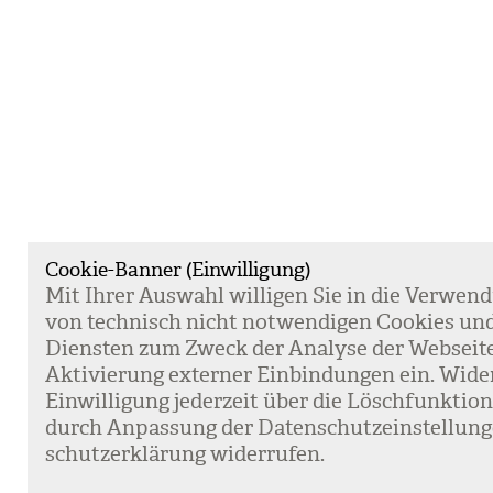
Cookie-Banner (Einwilligung)
Mit Ihrer Aus­wahl wil­li­gen Sie in die Ver­wen­
von tech­nisch nicht not­wen­di­gen Coo­kies un
Diens­ten zum Zweck der Ana­lyse der Web­sei­t
Akti­vie­rung exter­ner Ein­bin­dun­gen ein. Wide
Ein­wil­li­gung jeder­zeit über die Lösch­funk­ti
durch Anpas­sung der Daten­schutz­ein­stel­lun­
schutz­er­klä­rung wider­ru­fen.