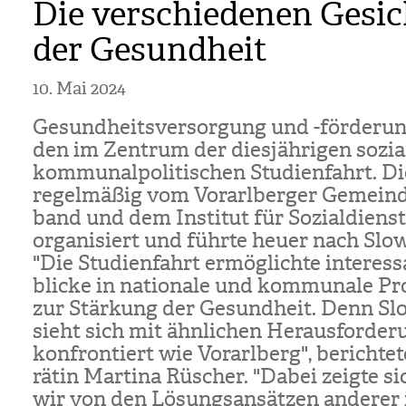
Die verschiedenen Gesic
der Gesundheit
10. Mai 2024
Gesund­heits­ver­sor­gung und -för­de­ru
den im Zen­trum der dies­jäh­ri­gen sozia
kom­mu­nal­po­li­ti­schen Stu­di­en­fahrt. 
regel­mä­ßig vom Vor­arl­ber­ger Gemein­d
band und dem Insti­tut für Sozi­al­dienste
orga­ni­siert und führte heuer nach Slo­w
"Die Stu­di­en­fahrt ermög­lichte inter­es­
bli­cke in natio­nale und kom­mu­nale P
zur Stär­kung der Gesund­heit. Denn Slo
sieht sich mit ähn­li­chen Her­aus­for­de­r
kon­fron­tiert wie Vor­arl­berg", berich­te
rä­tin Mar­tina Rüscher. "Dabei zeigte si
wir von den Lösungs­an­sät­zen ande­re