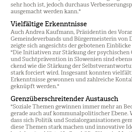
sehr hoch ist, jedoch durch­aus Ver­bes­se­rungs­po
aus­ge­macht wer­den kann."
Vielfältige Erkenntnisse
Auch Andrea Kauf­mann, Prä­si­den­tin des Vor­arl
Gemein­de­ver­bands und Bür­ger­meis­te­rin von 
zeigte sich ange­sichts der gebo­te­nen Ein­bli­cke 
"Die Initia­ti­ven zur Stär­kung der psy­chi­sche
und Sucht­prä­ven­tion in Slo­we­nien sind ebens
ckend wie die Stär­kung der Selbst­ver­ant­wor­tu
stark for­ciert wird. Ins­ge­samt konn­ten viel­fäl­
Erkennt­nisse gewon­nen und zahl­rei­che Kon­ta
geknüpft wer­den."
Grenzüberschreitender Austausch
"Soziale The­men gewin­nen immer mehr an Bed
gerade auch auf kom­mu­nal­po­li­ti­scher Ebene. W
dass sich Poli­tik und Sozi­al­or­ga­ni­sa­tio­nen g
diese The­men stark machen und inno­va­tive Id