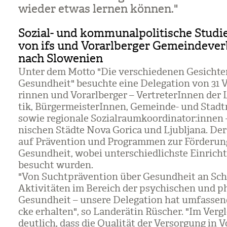
wie­der etwas ler­nen kön­nen."
Sozial- und kommunalpolitische Studi
von ifs und Vorarlberger Gemeindeve
nach Slowenien
Unter dem Motto "Die ver­schie­de­nen Gesich­te
Gesund­heit" besuchte eine Dele­ga­tion von 31 Vo
rin­nen und Vor­arl­ber­ger – Ver­tre­te­rIn­nen der L
tik, Bür­ger­meis­te­rIn­nen, Gemeinde- und Stadt­
sowie regio­nale Sozi­al­raum­ko­or­di­na­tor:innen 
ni­schen Städte Nova Gorica und Ljubljana. Der
auf Prä­ven­tion und Pro­gram­men zur För­de­run
Gesund­heit, wobei unter­schied­lichste Ein­rich­
besucht wur­den.
"Von Sucht­prä­ven­tion über Gesund­heit an Sch
Akti­vi­tä­ten im Bereich der psy­chi­schen und ph
Gesund­heit – unsere Dele­ga­tion hat umfas­send
cke erhal­ten", so Lan­de­rä­tin Rüscher. "Im Ver­
deut­lich, dass die Qua­li­tät der Ver­sor­gung in V