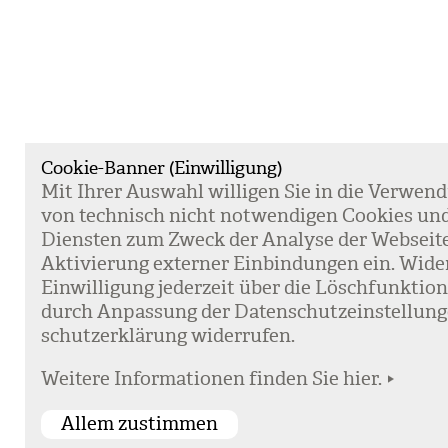
Cookie-Banner (Einwilligung)
Mit Ihrer Aus­wahl wil­li­gen Sie in die Ver­wen­
von tech­nisch nicht not­wen­di­gen Coo­kies un
Diens­ten zum Zweck der Ana­lyse der Web­sei­t
Akti­vie­rung exter­ner Ein­bin­dun­gen ein. Wide
Ein­wil­li­gung jeder­zeit über die Lösch­funk­ti
durch Anpas­sung der Daten­schutz­ein­stel­lun­
schutz­er­klä­rung wider­ru­fen.
Weitere Informationen finden Sie hier.