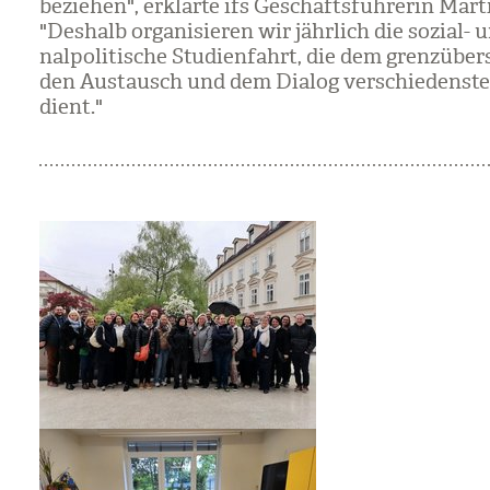
be­zie­hen", erklärte ifs Geschäfts­füh­re­rin Mar­t
"Des­halb orga­ni­sie­ren wir jähr­lich die sozial
nal­po­li­ti­sche Stu­di­en­fahrt, die dem grenz­über
den Aus­tausch und dem Dia­log ver­schie­dens­t
dient."