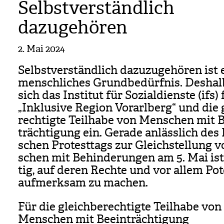
Selbstverständlich
dazugehören
2. Mai 2024
Selbst­ver­ständ­lich dazu­zu­ge­hö­ren ist 
mensch­li­ches Grund­be­dürf­nis. Des­hal
sich das Insti­tut für Sozi­al­dienste (ifs)
„Inklu­sive Region Vor­arl­berg“ und die 
rech­tigte Teil­habe von Men­schen mit 
träch­ti­gung ein. Gerade anläss­lich des 
schen Pro­test­tags zur Gleich­stel­lung
schen mit Behin­de­run­gen am 5. Mai ist
tig, auf deren Rechte und vor allem Pot
auf­merk­sam zu machen.
Für die gleichberechtigte Teilhabe von
Menschen mit Beeinträchtigung