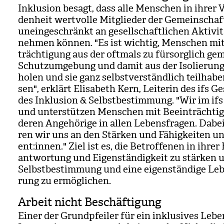
Inklu­sion besagt, dass alle Men­schen in ihrer V
den­heit wert­volle Mit­glie­der der Gemein­scha
unein­ge­schränkt an gesell­schaft­li­chen Akti­vi­tä
neh­men kön­nen. "Es ist wich­tig, Men­schen mi
träch­ti­gung aus der oft­mals zu für­sorg­lich ge
Schutz­um­ge­bung und damit aus der Iso­lie­rung
ho­len und sie ganz selbst­ver­ständ­lich teil­ha­be
sen", erklärt Eli­sa­beth Kern, Lei­te­rin des ifs Ge
des Inklu­sion & Selbst­be­stim­mung. "Wir im ifs
und unter­stüt­zen Men­schen mit Beein­träch­ti
deren Ange­hö­rige in allen Lebens­fra­gen. Dabei 
ren wir uns an den Stär­ken und Fähig­kei­ten uns
ent:innen." Ziel ist es, die Betrof­fe­nen in ihrer 
ant­wor­tung und Eigen­stän­dig­keit zu stär­ken
Selbst­be­stim­mung und eine eigen­stän­dige Le
rung zu ermög­li­chen.
Arbeit nicht Beschäftigung
Einer der Grund­pfei­ler für ein inklu­si­ves Lebe