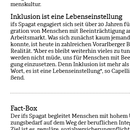
mens­kul­tur.
Inklusion ist eine Lebenseinstellung
ifs Spa­gat enga­giert sich seit über 20 Jah­ren fü
gra­tion von Men­schen mit Beein­träch­ti­gung a
Arbeits­markt. Was sich zunächst kaum jemand v
konnte, ist heute in zahl­rei­chen Vor­arl­ber­ger 
Rea­li­tät. "Aber es bleibt wei­ter­hin vie­les zu t
wer­den nicht müde, uns für Men­schen mit Beein
gung ein­zu­set­zen. Denn Inklu­sion ist mehr als
Wort, es ist eine Lebens­ein­stel­lung", so Capell
ßend.
Fact-Box
Der ifs Spa­gat beglei­tet Men­schen mit hohem 
zungs­be­darf auf dem Weg der beruf­li­chen Inte­
Ziel ist es, regu­läre, sozi­al­ver­si­che­rungs­pflich