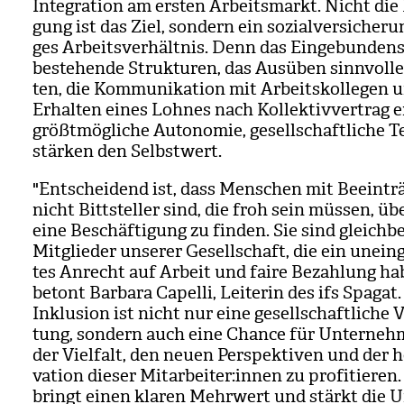
Inte­gra­tion am ers­ten Arbeits­markt. Nicht die 
gung ist das Ziel, son­dern ein sozi­al­ver­si­che­run
ges Arbeits­ver­hält­nis. Denn das Ein­ge­bun­den­
beste­hende Struk­tu­ren, das Aus­üben sinn­vol­le
ten, die Kom­mu­ni­ka­tion mit Arbeits­kol­le­gen 
Erhal­ten eines Loh­nes nach Kol­lek­tiv­ver­trag 
größt­mög­li­che Auto­no­mie, gesell­schaft­li­che 
stär­ken den Selbst­wert.
"Ent­schei­dend ist, dass Men­schen mit Beein­trä
nicht Bitt­stel­ler sind, die froh sein müs­sen, ü
eine Beschäf­ti­gung zu fin­den. Sie sind gleich­be
Mit­glie­der unse­rer Gesell­schaft, die ein unein
tes Anrecht auf Arbeit und faire Bezah­lung ha
betont Bar­bara Capelli, Lei­te­rin des ifs Spa­gat
Inklu­sion ist nicht nur eine gesell­schaft­li­che V
tung, son­dern auch eine Chance für Unter­neh
der Viel­falt, den neuen Per­spek­ti­ven und der
va­tion die­ser Mit­ar­bei­ter:innen zu pro­fi­tie­ren
bringt einen kla­ren Mehr­wert und stärkt die U