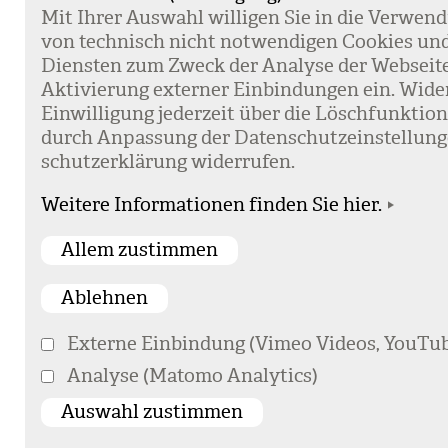
Mit Ihrer Aus­wahl wil­li­gen Sie in die Ver­wen­
von tech­nisch nicht not­wen­di­gen Coo­kies un
Diens­ten zum Zweck der Ana­lyse der Web­sei­t
Akti­vie­rung exter­ner Ein­bin­dun­gen ein. Wide
Ein­wil­li­gung jeder­zeit über die Lösch­funk­ti
durch Anpas­sung der Daten­schutz­ein­stel­lun­
schutz­er­klä­rung wider­ru­fen.
Weitere Informationen finden Sie hier.
Externe Einbindung (Vimeo Videos, YouTub
Analyse (Matomo Analytics)