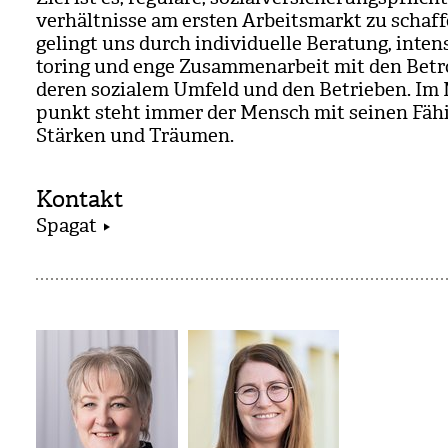
ver­hält­nisse am ers­ten Arbeits­markt zu schaf­
gelingt uns durch indi­vi­du­elle Bera­tung, inten
to­ring und enge Zusam­men­ar­beit mit den Betro
deren sozia­lem Umfeld und den Betrie­ben. Im M
punkt steht immer der Mensch mit sei­nen Fähig
Stär­ken und Träu­men.
Kontakt
Spagat