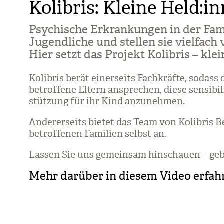
Kolibris: Kleine Held:i
Psy­chi­sche Erkran­kun­gen in der Fami
Jugend­li­che und stel­len sie viel­fach
Hier setzt das Pro­jekt Koli­bris – kle
Koli­bris berät einer­seits Fach­kräfte, sodass
betrof­fene Eltern anspre­chen, diese sen­si­bi­
stüt­zung für ihr Kind anzu­neh­men.
Ande­rer­seits bie­tet das Team von Koli­bris 
betrof­fe­nen Fami­lien selbst an.
Las­sen Sie uns gemein­sam hin­schauen – ge
Mehr darüber in diesem Video erfa