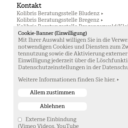
Kontakt
Kolibris Beratungsstelle Bludenz
Kolibris Beratungsstelle Bregenz
Kolibris Beratungsstelle Bregenzerwald/Kle
Kolibris Beratungsstelle Dornbirn und Ho
Cookie-Banner (Einwilligung)
Kolibris Beratungsstelle Feldkirch
Mit Ihrer Aus­wahl wil­li­gen Sie in die Ver­w
not­wen­di­gen Coo­kies und Diens­ten zum Zw
ten­nut­zung sowie die Akti­vie­rung exter­ner
Ein­wil­li­gung jeder­zeit über die Lösch­fun
Daten­schutz­ein­stel­lun­gen in der Daten­schu
Weitere Informationen finden Sie hier.
Home
Externe Einbindung
Institut für Sozialdienste
(Vimeo Videos, YouTube