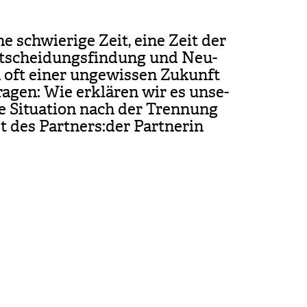
e schwie­rige Zeit, eine Zeit der
t­schei­dungs­fin­dung und Neu­
en oft einer unge­wis­sen Zukunft
a­gen: Wie erklä­ren wir es unse­
le Situa­tion nach der Tren­nung
des Part­ners:der Part­ne­rin