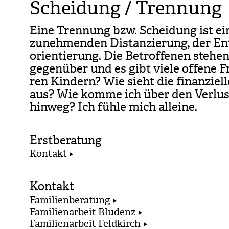
Scheidung / Trennung
Eine Tren­nung bzw. Schei­dung ist ein
zuneh­men­den Dis­tan­zie­rung, der En
ori­en­tie­rung. Die Betrof­fe­nen ste­h
gegen­über und es gibt viele offene Fr
ren Kin­dern? Wie sieht die finan­zi­el
aus? Wie komme ich über den Ver­lust 
hin­weg? Ich fühle mich alleine.
Erstberatung
Kontakt
Kontakt
Familienberatung
Familienarbeit Bludenz
Familienarbeit Feldkirch