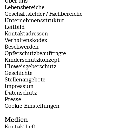
Über uns
Lebensbereiche
Geschäftsfelder / Fachbereiche
Unternehmensstruktur
Leitbild
Kontaktadressen
Verhaltenskodex
Beschwerden
Opferschutzbeauftragte
Kinderschutzkonzept
Hinweisgeberschutz
Geschichte
Stellenangebote
Impressum
Datenschutz
Presse
Coo­kie-Ein­stel­lun­gen
Medien
Kontaktheft