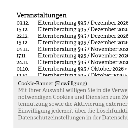
Veranstaltungen
03.12.
Elternberatung §95 / Dezember 202
15.12.
Elternberatung §95 / Dezember 202
22.12.
Elternberatung §95 / Dezember 202
15.12.
Elternberatung §95 / Dezember 2026 
05.11.
Elternberatung §95 / November 202
17.11.
Elternberatung §95 / November 202
24.11.
Elternberatung §95 / November 202
01.10.
Elternberatung §95 / Oktober 2026
13.10.
Elternberatung §95 / Oktober 2026
20.10.
Elternberatung §95 / Oktober 2026
Cookie-Banner (Einwilligung)
20.10.
Elternberatung §95 / Oktober 2026 /
Mit Ihrer Aus­wahl wil­li­gen Sie in die Ver­w
10.09.
Elternberatung §95 / September 202
not­wen­di­gen Coo­kies und Diens­ten zum Zw
15.09.
Elternberatung §95 / September 202
ten­nut­zung sowie die Akti­vie­rung exter­ner
22.09.
Elternberatung §95 / September 202
Ein­wil­li­gung jeder­zeit über die Lösch­fun
08.09.
Elternberatung §95 / September 2026
Daten­schutz­ein­stel­lun­gen in der Daten­schu