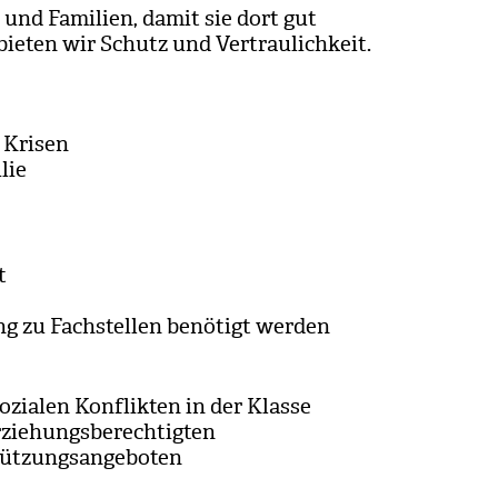
n und Fami­lien, damit sie dort gut
e­ten wir Schutz und Ver­trau­lich­keit.
 Kri­sen
lie
t
g zu Fach­stel­len benö­tigt wer­den
sozia­len Kon­flik­ten in der Klasse
ie­hungs­be­rech­tig­ten
üt­zungs­an­ge­bo­ten