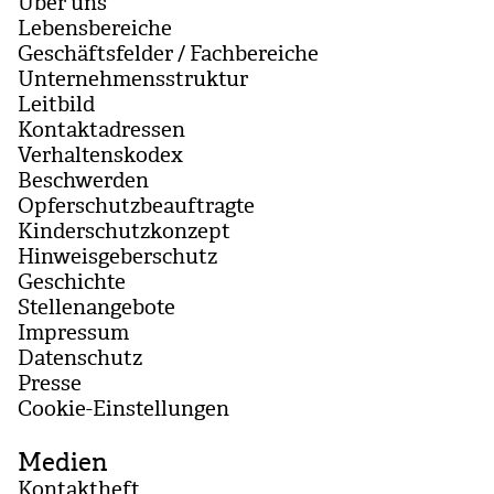
Über uns
Lebensbereiche
Geschäftsfelder / Fachbereiche
Unternehmensstruktur
Leitbild
Kontaktadressen
Verhaltenskodex
Beschwerden
Opferschutzbeauftragte
Kinderschutzkonzept
Hinweisgeberschutz
Geschichte
Stellenangebote
Impressum
Datenschutz
Presse
Coo­kie-Ein­stel­lun­gen
Medien
Kontaktheft