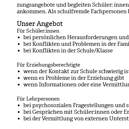
zungs­an­ge­bote und beglei­ten Schü­ler: inne
ankom­men. Als schul­fremde Fach­per­so­nen bi
Unser Angebot
Für Schüler:innen
bei per­sön­li­chen Her­aus­for­de­run­gen und
bei Kon­flik­ten und Pro­ble­men in der Fami­
bei Kon­flik­ten in der Schule/​Klasse
Für Erziehungsberechtigte
wenn der Kon­takt zur Schule schwie­rig is
wenn es Pro­bleme in der Erzie­hung gibt
wenn Infor­ma­tio­nen oder eine Ver­mitt­lun
Für Lehrpersonen
bei psy­cho­so­zia­len Fra­ge­stel­lun­gen und 
bei Gesprä­chen mit Schü­ler:innen oder Erz
bei der Ver­mitt­lung von exter­nen Unter­st