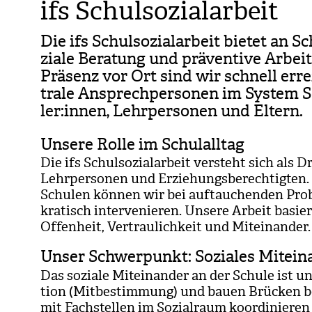
ifs Schulsozialarbeit
Die ifs Schul­so­zi­al­ar­beit bie­tet an S
ziale Bera­tung und prä­ven­tive Arbe
Prä­senz vor Ort sind wir schnell errei
trale Ansprech­per­so­nen im Sys­tem S
ler:innen, Lehr­per­so­nen und Eltern.
Unsere Rolle im Schulalltag
Die ifs Schul­so­zi­al­ar­beit ver­steht sich als
Lehr­per­so­nen und Erzie­hungs­be­rech­tig­te
Schu­len kön­nen wir bei auf­tau­chen­den Pro
kra­tisch inter­ve­nie­ren. Unsere Arbeit basiert
Offen­heit, Ver­trau­lich­keit und Mit­ein­an­der.
Unser Schwerpunkt: Soziales Mitein
Das soziale Mit­ein­an­der an der Schule ist un
tion (Mit­be­stim­mung) und bauen Brü­cken be
mit Fach­stel­len im Sozi­al­raum koor­di­nie­re