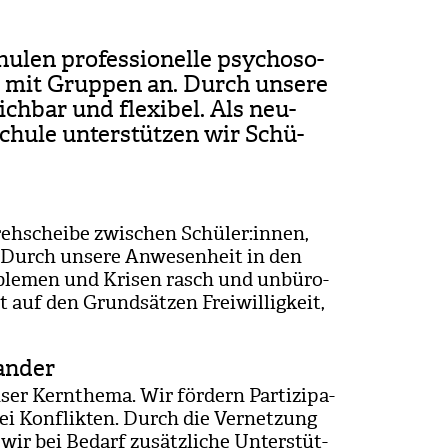
chu­len pro­fes­sio­nelle psy­cho­so­
it mit Grup­pen an. Durch unsere
ch­bar und fle­xi­bel. Als neu­
chule unter­stüt­zen wir Schü­
 Dreh­scheibe zwi­schen Schü­ler:innen,
n. Durch unsere Anwe­sen­heit in den
­ble­men und Kri­sen rasch und unbü­ro­
 auf den Grund­sät­zen Frei­wil­lig­keit,
ander
ser Kern­thema. Wir för­dern Par­ti­zi­pa­
i Kon­flik­ten. Durch die Ver­net­zung
n wir bei Bedarf zusätz­li­che Unter­stüt­