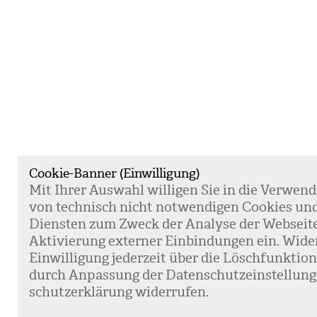
Cookie-Banner (Einwilligung)
Mit Ihrer Aus­wahl wil­li­gen Sie in die Ver­wen­
von tech­nisch nicht not­wen­di­gen Coo­kies un
Diens­ten zum Zweck der Ana­lyse der Web­sei­t
Akti­vie­rung exter­ner Ein­bin­dun­gen ein. Wide
Ein­wil­li­gung jeder­zeit über die Lösch­funk­ti
durch Anpas­sung der Daten­schutz­ein­stel­lun­
schutz­er­klä­rung wider­ru­fen.