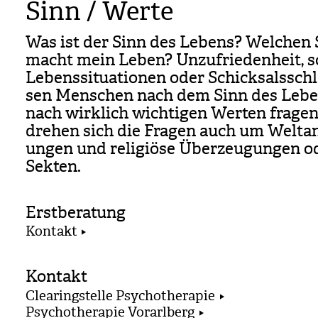
Sinn / Werte
Was ist der Sinn des Lebens? Wel­chen 
macht mein Leben? Unzu­frie­den­heit, s
Lebens­si­tua­tio­nen oder Schick­sals­sch
sen Men­schen nach dem Sinn des Leb
nach wirk­lich wich­ti­gen Wer­ten fra­gen
dre­hen sich die Fra­gen auch um Welt­a
un­gen und reli­giöse Über­zeu­gun­gen 
Sek­ten.
Erstberatung
Kontakt
Kontakt
Clearingstelle Psychotherapie
Psychotherapie Vorarlberg