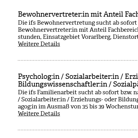
Bewohnervertreter:in mit Anteil Fac
Die ifs Bewoh­ner­ver­tre­tung sucht ab sofort
Bewoh­ner­ver­tre­ter:in mit Anteil Fach­be­re
stun­den, Ein­satz­ge­biet Vor­arl­berg, Dienst­
Weitere Details
Psycholog:in / Sozialarbeiter:in / Er
Bildungswissenschaftler:in / Sozial
Die ifs Fami­li­en­ar­beit sucht ab sofort bzw. 
/ Sozi­al­ar­bei­ter:in / Erzie­hungs- oder Bil­dun
agog:in im Aus­maß von 35 bis 39 Wochen­stun­
Weitere Details