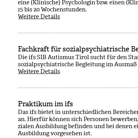
eine (Kli­ni­sche) Psy­cho­lo­gin bzw. einen (Kl
15 bis 20 Wochen­stun­den.
Weitere Details
Fachkraft für sozialpsychiatrische B
Die ifs SIB Autis­mus Tirol sucht für den Stan
sozi­al­psych­ia­tri­sche Beglei­tung im Aus­ma
Weitere Details
Praktikum im ifs
Das ifs bie­tet in unter­schied­li­chen Berei­ch
an. Hier­für kön­nen sich Per­so­nen bewer­ben, 
zia­len Aus­bil­dung befin­den und bei denen 
Aus­bil­dung vor­ge­se­hen ist.