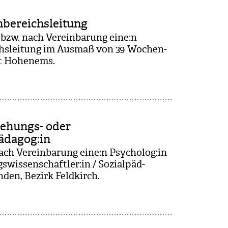
hbereichsleitung
 bzw. nach Ver­ein­ba­rung eine:n
ichs­lei­tung im Aus­maß von 39 Wochen­
ort Hohen­ems.
ziehungs- oder
pädagog:in
nach Ver­ein­ba­rung eine:n Psy­cho­log:in
gs­wis­sen­schaft­ler:in / Sozi­al­päd­
den, Bezirk Feld­kirch.