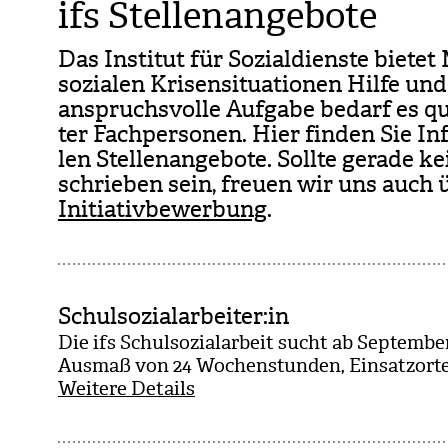
ifs Stellenangebote
Das Insti­tut für Sozi­al­dienste bie­t
sozia­len Kri­sen­si­tua­tio­nen Hilfe u
anspruchs­volle Auf­gabe bedarf es qua­l
ter Fach­per­so­nen. Hier fin­den Sie In
len Stel­len­an­ge­bote. Sollte gerade k
schrie­ben sein, freuen wir uns auch üb
Initiativbewerbung
.
Schulsozialarbeiter:in
Die ifs Schul­so­zi­al­ar­beit sucht ab Sep­tem­ber
Aus­maß von 24 Wochen­stun­den, Ein­satz­ort
Weitere Details