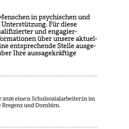
et Men­schen in psy­chi­schen und
nd Unter­stüt­zung. Für diese
i­fi­zier­ter und enga­gier­
for­ma­tio­nen über unsere aktu­el­
eine ent­spre­chende Stelle aus­ge­
er Ihre aus­sa­ge­kräf­tige
 2026 eine:n Schul­so­zi­al­ar­bei­ter:in im
e Bre­genz und Dorn­birn.