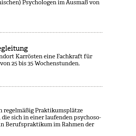
i­ni­schen) Psy­cho­lo­gen im Aus­maß von
egleitung
d­ort Kar­rös­ten eine Fach­kraft für
ß von 25 bis 35 Wochen­stun­den.
en regel­mä­ßig Prak­ti­kums­plätze
die sich in einer lau­fen­den psy­cho­so­
ein Berufs­prak­ti­kum im Rah­men der