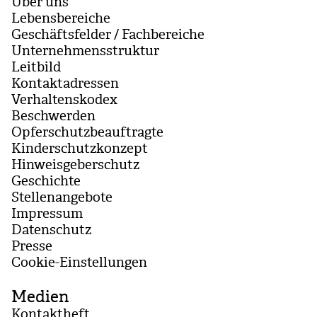
Über uns
Lebensbereiche
Geschäftsfelder / Fachbereiche
Unternehmensstruktur
Leitbild
Kontaktadressen
Verhaltenskodex
Beschwerden
Opferschutzbeauftragte
Kinderschutzkonzept
Hinweisgeberschutz
Geschichte
Stellenangebote
Impressum
Datenschutz
Presse
Coo­kie-Ein­stel­lun­gen
Medien
Kontaktheft