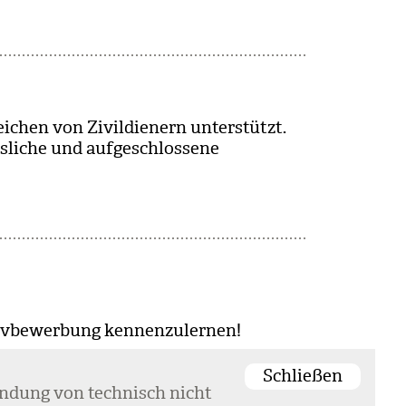
i­chen von Zivil­die­nern unter­stützt.
­li­che und auf­ge­schlos­sene
v­be­wer­bung ken­nen­zu­ler­nen!
Schließen
en­dung von tech­nisch nicht