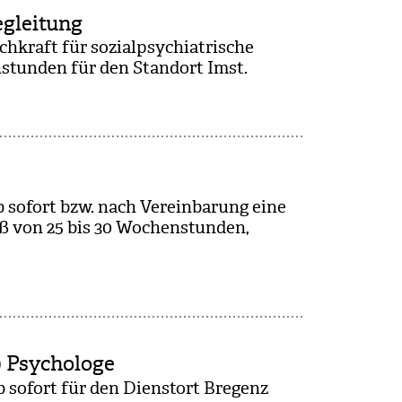
egleitung
­kraft für sozi­al­psych­ia­tri­sche
stun­den für den Stand­ort Imst.
ab sofort bzw. nach Ver­ein­ba­rung eine
aß von 25 bis 30 Wochen­stun­den,
r) Psychologe
b sofort für den Dienst­ort Bre­genz