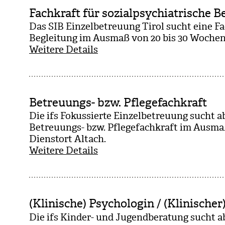
Fachkraft für sozialpsychiatrische B
Das SIB Ein­zel­be­treu­ung Tirol sucht eine Fach
Beglei­tung im Aus­maß von 20 bis 30 Wochen­
Weitere Details
Betreuungs- bzw. Pflegefachkraft
Die ifs Fokus­sierte Ein­zel­be­treu­ung sucht 
Betreu­ungs- bzw. Pfle­ge­fach­kraft im Aus­m
Dienst­ort Altach.
Weitere Details
(Klinische) Psychologin / (Klinische
Die ifs Kin­der- und Jugend­be­ra­tung sucht a