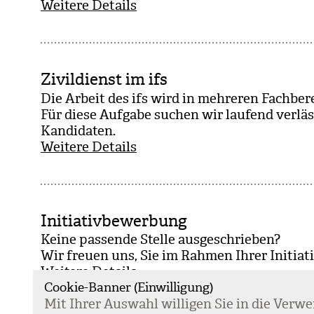
Weitere Details
Zivildienst im ifs
Die Arbeit des ifs wird in meh­re­ren Fach­be­re
Für diese Auf­gabe suchen wir lau­fend ver­läss
Kan­di­da­ten.
Weitere Details
Initiativbewerbung
Keine pas­sende Stelle aus­ge­schrie­ben?
Wir freuen uns, Sie im Rah­men Ihrer Initia­ti
Weitere Details
Cookie-Banner (Einwilligung)
Mit Ihrer Aus­wahl wil­li­gen Sie in die Ver­w