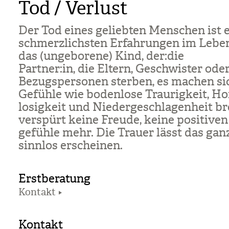
Tod / Verlust
Der Tod eines gelieb­ten Men­schen ist 
schmerz­lichs­ten Erfah­run­gen im Lebe
das (unge­bo­rene) Kind, der:die
Part­ner:in, die Eltern, Geschwis­ter od
Bezugs­per­so­nen ster­ben, es machen si
Gefühle wie boden­lose Trau­rig­keit, Ho
lo­sig­keit und Nie­der­ge­schla­gen­heit b
ver­spürt keine Freude, keine posi­ti­ve
ge­fühle mehr. Die Trauer lässt das ga
sinn­los erschei­nen.
Erstberatung
Kontakt
Kontakt