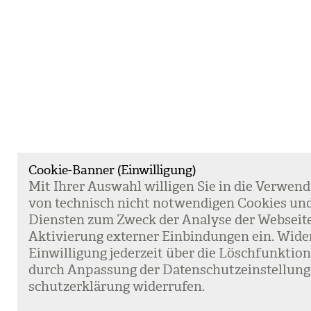
Cookie-Banner (Einwilligung)
Mit Ihrer Aus­wahl wil­li­gen Sie in die Ver­wen­
von tech­nisch nicht not­wen­di­gen Coo­kies un
Diens­ten zum Zweck der Ana­lyse der Web­sei­t
Akti­vie­rung exter­ner Ein­bin­dun­gen ein. Wide
Ein­wil­li­gung jeder­zeit über die Lösch­funk­ti
durch Anpas­sung der Daten­schutz­ein­stel­lun­
schutz­er­klä­rung wider­ru­fen.