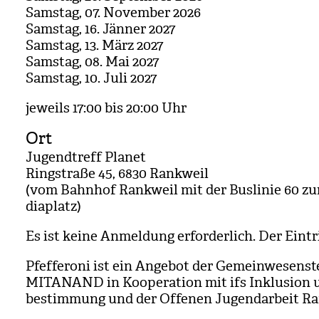
Sams­tag, 07. Novem­ber 2026
Sams­tag, 16. Jän­ner 2027
Sams­tag, 13. März 2027
Sams­tag, 08. Mai 2027
Sams­tag, 10. Juli 2027
jeweils 17:00 bis 20:00 Uhr
Ort
Jugend­treff Pla­net
Ring­straße 45, 6830 Rank­weil
(vom Bahn­hof Rank­weil mit der Bus­li­nie 60 z
di­a­platz)
Es ist keine Anmel­dung erfor­der­lich. Der Ein­trit
Pfef­fe­roni ist ein Ange­bot der Gemein­we­sen­st
MITANAND in Koope­ra­tion mit ifs Inklu­sion 
be­stim­mung und der Offe­nen Jugend­ar­beit Ra