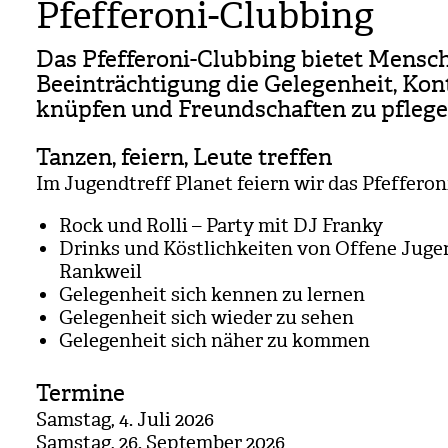
Pfefferoni-Clubbing
Das Pfef­fe­roni-Club­bing bie­tet Men­s
Beein­träch­ti­gung die Gele­gen­heit, Kon
knüp­fen und Freund­schaf­ten zu pfle­ge
Tanzen, feiern, Leute treffen
Im Jugend­treff Pla­net fei­ern wir das Pfef­fe­ron
Rock und Rolli – Party mit DJ Franky
Drinks und Köst­lich­kei­ten von Offene Jugen
Rank­weil
Gele­gen­heit sich ken­nen zu ler­nen
Gele­gen­heit sich wie­der zu sehen
Gele­gen­heit sich näher zu kom­men
Termine
Sams­tag, 4. Juli 2026
Sams­tag, 26. Sep­tem­ber 2026