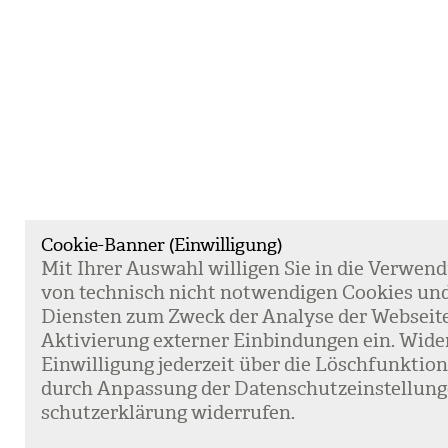
Cookie-Banner (Einwilligung)
Mit Ihrer Aus­wahl wil­li­gen Sie in die Ver­wen­
von tech­nisch nicht not­wen­di­gen Coo­kies un
Diens­ten zum Zweck der Ana­lyse der Web­sei­t
Akti­vie­rung exter­ner Ein­bin­dun­gen ein. Wide
Ein­wil­li­gung jeder­zeit über die Lösch­funk­ti
durch Anpas­sung der Daten­schutz­ein­stel­lun­
schutz­er­klä­rung wider­ru­fen.