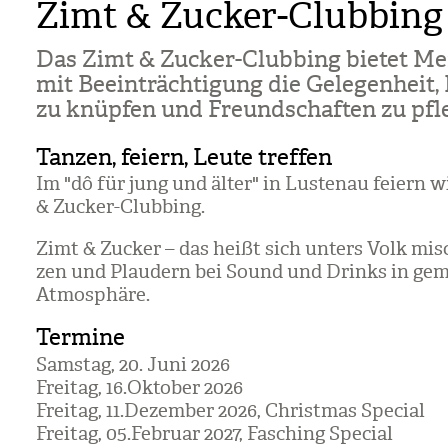
Zimt & Zucker-Clubbing
Das Zimt & Zucker-Club­bing bie­tet Me
mit Beein­träch­ti­gung die Gele­gen­heit,
zu knüp­fen und Freund­schaf­ten zu pfle
Tanzen, feiern, Leute treffen
Im "dô für jung und älter" in Lus­tenau fei­ern 
& Zucker-Club­bing.
Zimt & Zucker – das heißt sich unters Volk mis
zen und Plau­dern bei Sound und Drinks in gemü
Atmo­sphäre.
Termine
Sams­tag, 20. Juni 2026
Frei­tag, 16.Okto­ber 2026
Frei­tag, 11.Dezem­ber 2026, Christ­mas Spe­cial
Frei­tag, 05.Februar 2027, Fasching Spe­cial