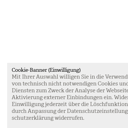
Cookie-Banner (Einwilligung)
Mit Ihrer Aus­wahl wil­li­gen Sie in die Ver­wen­
von tech­nisch nicht not­wen­di­gen Coo­kies un
Diens­ten zum Zweck der Ana­lyse der Web­sei­t
Akti­vie­rung exter­ner Ein­bin­dun­gen ein. Wide
Ein­wil­li­gung jeder­zeit über die Lösch­funk­ti
durch Anpas­sung der Daten­schutz­ein­stel­lun­
schutz­er­klä­rung wider­ru­fen.