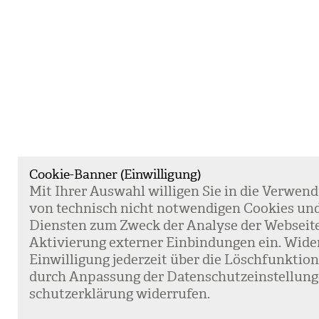
Cookie-Banner (Einwilligung)
Mit Ihrer Aus­wahl wil­li­gen Sie in die Ver­wen­
von tech­nisch nicht not­wen­di­gen Coo­kies un
Diens­ten zum Zweck der Ana­lyse der Web­sei­t
Akti­vie­rung exter­ner Ein­bin­dun­gen ein. Wide
Ein­wil­li­gung jeder­zeit über die Lösch­funk­ti
durch Anpas­sung der Daten­schutz­ein­stel­lun­
schutz­er­klä­rung wider­ru­fen.