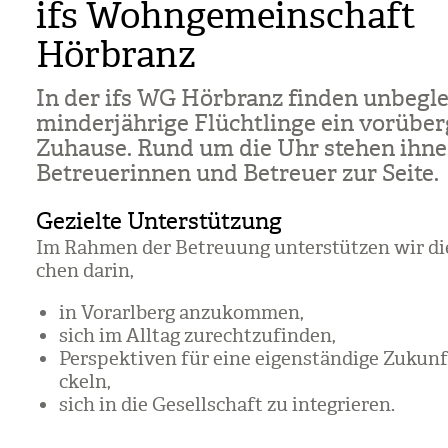
ifs Wohngemeinschaft
Hörbranz
In der ifs WG Hör­branz fin­den unbe­glei
min­der­jäh­rige Flücht­linge ein vor­über
Zuhause. Rund um die Uhr ste­hen ihn
Betreue­rin­nen und Betreuer zur Seite.
Gezielte Unterstützung
Im Rah­men der Betreu­ung unter­stüt­zen wir die
chen darin,
in Vor­arl­berg anzu­kom­men,
sich im All­tag zurecht­zu­fin­den,
Per­spek­ti­ven für eine eigen­stän­dige Zukunf
ckeln,
sich in die Gesell­schaft zu inte­grie­ren.