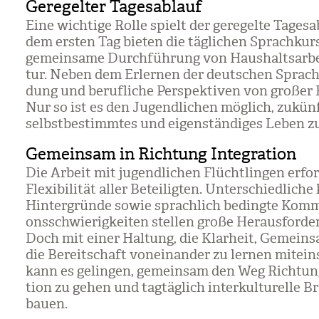
Geregelter Tagesablauf
Eine wich­tige Rolle spielt der gere­gelte Tages­a
dem ers­ten Tag bie­ten die täg­li­chen Sprach­ku
gemein­same Durch­füh­rung von Haus­halts­ar­be
tur. Neben dem Erler­nen der deut­schen Spra­ch
dung und beruf­li­che Per­spek­ti­ven von gro­ßer
Nur so ist es den Jugend­li­chen mög­lich, zukünf
selbst­be­stimm­tes und eigen­stän­di­ges Leben z
Gemeinsam in Richtung Integration
Die Arbeit mit jugend­li­chen Flücht­lin­gen erfor
Fle­xi­bi­li­tät aller Betei­lig­ten. Unter­schied­li­che 
Hin­ter­gründe sowie sprach­lich bedingte Kom­mu
ons­schwie­rig­kei­ten stel­len große Her­aus­for­de
Doch mit einer Hal­tung, die Klar­heit, Gemein­
die Bereit­schaft von­ein­an­der zu ler­nen mit­ein
kann es gelin­gen, gemein­sam den Weg Rich­tung
tion zu gehen und tag­täg­lich inter­kul­tu­relle B
bauen.