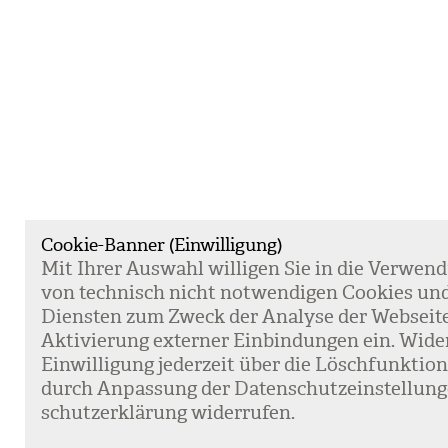
Cookie-Banner (Einwilligung)
Mit Ihrer Aus­wahl wil­li­gen Sie in die Ver­wen­
von tech­nisch nicht not­wen­di­gen Coo­kies un
Diens­ten zum Zweck der Ana­lyse der Web­sei­t
Akti­vie­rung exter­ner Ein­bin­dun­gen ein. Wide
Ein­wil­li­gung jeder­zeit über die Lösch­funk­ti
durch Anpas­sung der Daten­schutz­ein­stel­lun­
schutz­er­klä­rung wider­ru­fen.