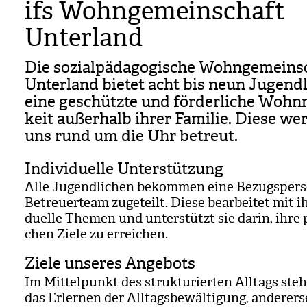
ifs Wohngemeinschaft
Unterland
Die sozi­al­päd­ago­gi­sche Wohn­ge­mein­
Unter­land bie­tet acht bis neun Jugend­l
eine geschützte und för­der­li­che Wohn­
keit außer­halb ihrer Fami­lie. Diese we
uns rund um die Uhr betreut.
Individuelle Unterstützung
Alle Jugend­li­chen bekom­men eine Bezugs­per
Betreu­er­team zuge­teilt. Diese bear­bei­tet mit i
du­elle The­men und unter­stützt sie darin, ihre p
chen Ziele zu errei­chen.
Ziele unseres Angebots
Im Mit­tel­punkt des struk­tu­rier­ten All­tags steh
das Erler­nen der All­tags­be­wäl­ti­gung, ande­rer­