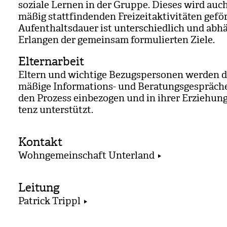
soziale Ler­nen in der Gruppe. Die­ses wird auch
mä­ßig statt­fin­den­den Frei­zeit­ak­ti­vi­tä­ten gefö
Auf­ent­halts­dauer ist unter­schied­lich und abh
Erlan­gen der gemein­sam for­mu­lier­ten Ziele.
Elternarbeit
Eltern und wich­tige Bezugs­per­so­nen wer­den 
mä­ßige Infor­ma­ti­ons- und Bera­tungs­ge­sprä­ch
den Pro­zess ein­be­zo­gen und in ihrer Erzie­hun
tenz unter­stützt.
Kontakt
Wohngemeinschaft Unterland
Leitung
Patrick Trippl