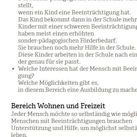
stellt,
wenn ein Kind eine Beein­träch­ti­gung hat.
Das Kind bekommt dann in der Schule mehr 
Kin­der mit einer schwe­ren Beein­träch­ti­gun
haben meist einen erhöh­ten
son­der-päd­ago­gi­schen För­der­be­darf.
Sie brau­chen noch mehr Hilfe in der Schule.
Diese Kin­der arbei­ten in der Schule nach ei
der genau für sie passt.
Wel­che Inter­es­sen hat der Mensch mit Beein­
gung?
Wel­che Mög­lich­kei­ten gibt es,
in die­sem Bereich eine Aus­bil­dung zu mach
Bereich Wohnen und Freizeit
Jeder Mensch möchte so selb­stän­dig wie mög­l
Men­schen mit Beein­träch­ti­gun­gen brau­chen
Unter­stüt­zung und Hilfe, um mög­lichst selb­stä
leben.