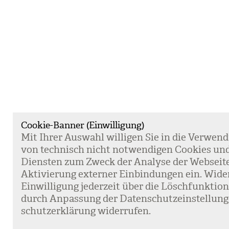
Cookie-Banner (Einwilligung)
Mit Ihrer Aus­wahl wil­li­gen Sie in die Ver­wen­
von tech­nisch nicht not­wen­di­gen Coo­kies un
Diens­ten zum Zweck der Ana­lyse der Web­sei­t
Akti­vie­rung exter­ner Ein­bin­dun­gen ein. Wide
Ein­wil­li­gung jeder­zeit über die Lösch­funk­ti
durch Anpas­sung der Daten­schutz­ein­stel­lun­
schutz­er­klä­rung wider­ru­fen.