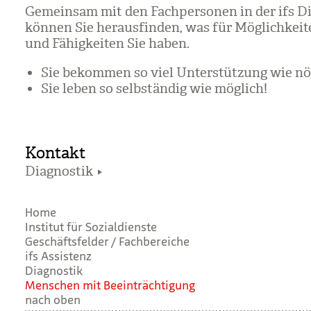
Gemein­sam mit den Fach­per­so­nen in der ifs Di
kön­nen Sie her­aus­fin­den, was für Mög­lich­kei­
und Fähig­kei­ten Sie haben.
Sie bekom­men so viel Unter­stüt­zung wie nö
Sie leben so selb­stän­dig wie mög­lich!
Kontakt
Diagnostik
Home
Institut für Sozialdienste
Geschäftsfelder / Fachbereiche
ifs Assistenz
Diagnostik
Men­schen mit Beein­träch­ti­gung
nach oben