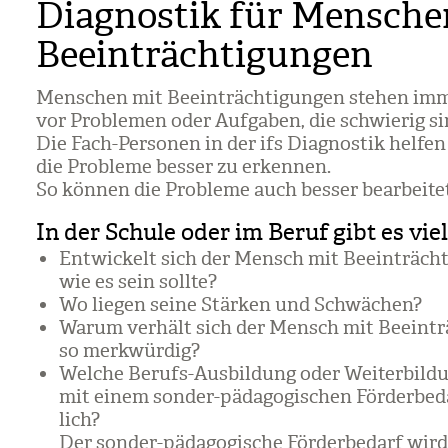
Diagnostik für Mensche
Beeinträchtigungen
Men­schen mit Beein­träch­ti­gun­gen ste­hen im
vor Pro­ble­men oder Auf­ga­ben, die schwie­rig si
Die Fach-Per­so­nen in der ifs Dia­gnos­tik hel­fen
die Pro­bleme bes­ser zu erken­nen.
So kön­nen die Pro­bleme auch bes­ser bear­bei­te
In der Schule oder im Beruf gibt es vie
Ent­wi­ckelt sich der Mensch mit Beein­träch­t
wie es sein sollte?
Wo lie­gen seine Stär­ken und Schwä­chen?
Warum ver­hält sich der Mensch mit Beein­trä
so merk­wür­dig?
Wel­che Berufs-Aus­bil­dung oder Wei­ter­bil­d
mit einem son­der-päd­ago­gi­schen För­der­be­
lich?
Der son­der-päd­ago­gi­sche För­der­be­darf wird