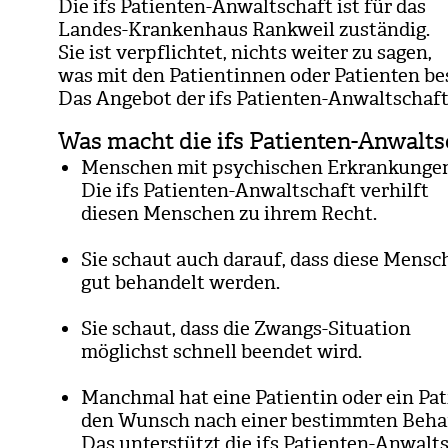
Die ifs Pati­en­ten-Anwalt­schaft ist für das
Lan­des-Kran­ken­haus Rank­weil zustän­dig.
Sie ist ver­pflich­tet, nichts wei­ter zu sagen,
was mit den Pati­en­tin­nen oder Pati­en­ten 
Das Ange­bot der ifs Pati­en­ten-Anwalt­schaft 
Was macht die ifs Patienten-Anwalts
Men­schen mit psy­chi­schen Erkran­kun­ge
Die ifs Pati­en­ten-Anwalt­schaft ver­hilft
die­sen Men­schen zu ihrem Recht.
Sie schaut auch dar­auf, dass diese Men­s
gut behan­delt wer­den.
Sie schaut, dass die Zwangs-Situa­tion
mög­lichst schnell been­det wird.
Manch­mal hat eine Pati­en­tin oder ein Pat
den Wunsch nach einer bestimm­ten Beha
Das unter­stützt die ifs Pati­en­ten-Anwalt­