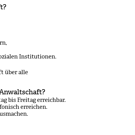
t?
rn,
zia­len Insti­tu­tio­nen.
ft über alle
-Anwaltschaft?
g bis Frei­tag erreich­bar.
o­nisch errei­chen.
us­ma­chen.