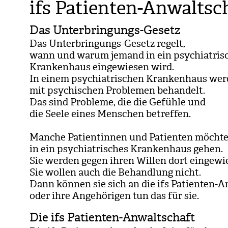
ifs Patienten-Anwaltsc
Das Unterbringungs-Gesetz
Das Unter­brin­gungs-Gesetz regelt,
wann und warum jemand in ein psych­ia­tri­s
Kran­ken­haus ein­ge­wie­sen wird.
In einem psych­ia­tri­schen Kran­ken­haus we
mit psy­chi­schen Pro­ble­men behan­delt.
Das sind Pro­bleme, die die Gefühle und
die Seele eines Men­schen betref­fen.
Man­che Pati­en­tin­nen und Pati­en­ten möch­t
in ein psych­ia­tri­sches Kran­ken­haus gehen.
Sie wer­den gegen ihren Wil­len dort ein­ge­wie
Sie wol­len auch die Behand­lung nicht.
Dann kön­nen sie sich an die ifs Pati­en­ten-
oder ihre Ange­hö­ri­gen tun das für sie.
Die ifs Patienten-Anwaltschaft