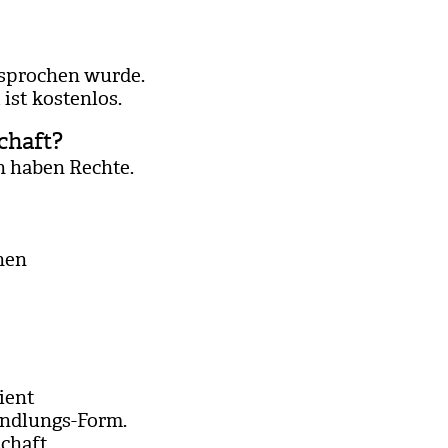
bespro­chen wurde.
ist kos­ten­los.
chaft?
n haben Rechte.
chen
i­ent
nd­lungs-Form.
schaft.