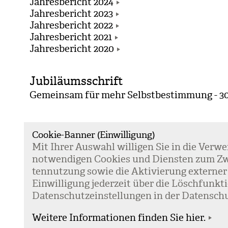
Jahresbericht 2024
Jahresbericht 2023
Jahresbericht 2022
Jahresbericht 2021
Jahresbericht 2020
Jubiläumsschrift
Gemeinsam für mehr Selbstbestimmung - 30 
Clips
Cookie-Banner (Einwilligung)
25 Jahre Pati­en­ten­an­walt­schaft - 25 Jahre U
Mit Ihrer Aus­wahl wil­li­gen Sie in die Ver­w
Um dieses Video anzeigen zu können, müsse
not­wen­di­gen Coo­kies und Diens­ten zum Zw
Einbindungen zustimmen
.
ten­nut­zung sowie die Akti­vie­rung exter­ner
Ein­wil­li­gung jeder­zeit über die Lösch­fun
Daten­schutz­ein­stel­lun­gen in der Daten­schu
Weitere Informationen finden Sie hier.