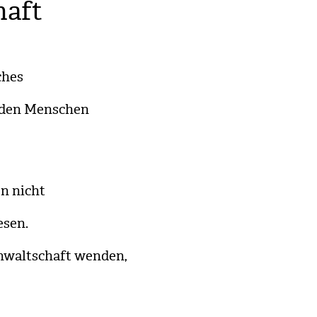
haft
ches
r­den Men­schen
en nicht
­sen.
Anwalt­schaft wen­den,