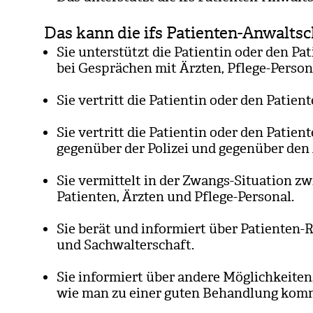
Das kann die ifs Patienten-Anwaltsc
Sie unter­stützt die Pati­en­tin oder den Pati
bei Gesprä­chen mit Ärzten, Pflege-Per­so­n
Sie ver­tritt die Pati­en­tin oder den Pati­en
Sie ver­tritt die Pati­en­tin oder den Pati­en­
gegen­über der Poli­zei und gegen­über den
Sie ver­mit­telt in der Zwangs-Situa­tion zw
Pati­en­ten, Ärzten und Pflege-Per­so­nal.
Sie berät und infor­miert über Pati­en­ten-
und Sach­wal­ter­schaft.
Sie infor­miert über andere Mög­lich­kei­ten
wie man zu einer guten Behand­lung kom