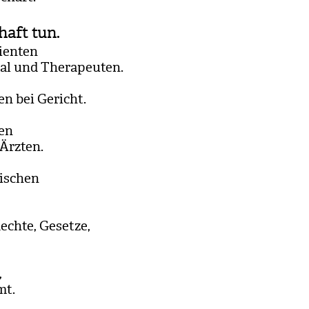
haft tun.
­en­ten
al und The­ra­peu­ten.
­ten bei Gericht.
ten
 Ärzten.
i­schen
Rechte, Gesetze,
,
mt.