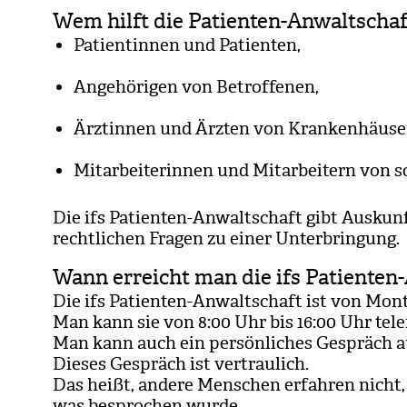
Wem hilft die Patienten-Anwaltschaf
Pati­en­tin­nen und Pati­en­ten,
Ange­hö­ri­gen von Betrof­fe­nen,
Ärztin­nen und Ärzten von Kran­ken­häu­se
Mit­ar­bei­te­rin­nen und Mit­ar­bei­tern von so
Die ifs Pati­en­ten-Anwalt­schaft gibt Aus­kun
recht­li­chen Fra­gen zu einer Unter­brin­gung.
Wann erreicht man die ifs Patienten
Die ifs Pati­en­ten-Anwalt­schaft ist von Mon­ta
Man kann sie von 8:00 Uhr bis 16:00 Uhr tele­f
Man kann auch ein per­sön­li­ches Gespräch a
Die­ses Gespräch ist ver­trau­lich.
Das heißt, andere Men­schen erfah­ren nicht,
was bespro­chen wurde.