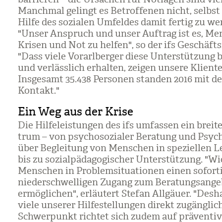
Manch­mal gelingt es Betrof­fe­nen nicht, selbst
Hilfe des sozia­len Umfel­des damit fer­tig zu wer
"Unser Anspruch und unser Auf­trag ist es, Men
Kri­sen und Not zu hel­fen", so der ifs Geschäfts­
"Dass viele Vor­arl­ber­ger diese Unter­stüt­zung 
und ver­läss­lich erhal­ten, zei­gen unsere Kli­en­te
Ins­ge­samt 35.438 Per­so­nen stan­den 2016 mit d
Kon­takt."
Ein Weg aus der Krise
Die Hil­fe­leis­tun­gen des ifs umfas­sen ein brei­
trum – von psy­cho­so­zia­ler Bera­tung und Psy­ch
über Beglei­tung von Men­schen in spe­zi­el­len L
bis zu sozi­al­päd­ago­gi­scher Unter­stüt­zung. "Wic
Men­schen in Pro­blem­si­tua­tio­nen einen sofor­t
nie­der­schwel­li­gen Zugang zum Bera­tungs­an­ge
ermög­li­chen", erläu­tert Ste­fan All­gäuer. "Des­
viele unse­rer Hil­fe­stel­lun­gen direkt zugäng­lic
Schwer­punkt rich­tet sich zudem auf prä­ven­tive