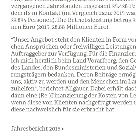
ver­gan­ge­nen Jahr stan­den ins­ge­samt 35.438 Pe
dem ifs in Kon­takt (im Ver­gleich dazu: 2015 wa
33.834 Per­so­nen). Die Betriebs­leis­tung betrug 32
nen Euro (2015: 28,88 Mil­lio­nen Euro).
"Unser Ange­bot steht den Kli­en­ten in Form von
chen Ansprü­chen oder frei­wil­li­gen Leis­tun­gen
Auf­trag­ge­ber zur Ver­fü­gung. Für die Finan­zie
ich mich herz­lich beim Land Vor­arl­berg, den 
des Lan­des, den Bun­des­mi­nis­te­rien und Sozi­al­v
rungs­trä­gern bedan­ken. Deren Bei­träge ermög­
uns, aktiv zu wer­den und den Men­schen im Lan
zu­hel­fen", berich­tet All­gäuer. Dabei erhält das
dann eine (Re-)Finan­zie­rung der Kos­ten von Lei
wenn diese von Kli­en­ten nach­ge­fragt wer­den 
diese nach­weis­lich für sie erbracht hat.
Jahresbericht 2016