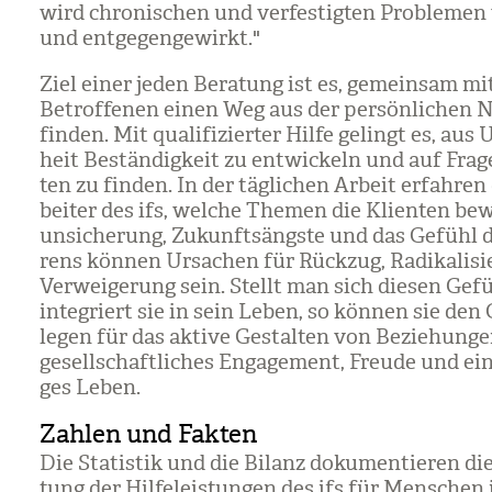
wird chro­ni­schen und ver­fes­tig­ten Pro­ble­men
und ent­ge­gen­ge­wirkt."
Ziel einer jeden Bera­tung ist es, gemein­sam mi
Betrof­fe­nen einen Weg aus der per­sön­li­chen N
fin­den. Mit qua­li­fi­zier­ter Hilfe gelingt es, aus
heit Bestän­dig­keit zu ent­wi­ckeln und auf Fra­
ten zu fin­den. In der täg­li­chen Arbeit erfah­ren 
bei­ter des ifs, wel­che The­men die Kli­en­ten be
un­si­che­rung, Zukunfts­ängste und das Gefühl de
rens kön­nen Ursa­chen für Rück­zug, Radi­ka­li­s
Ver­wei­ge­rung sein. Stellt man sich die­sen Gef
inte­griert sie in sein Leben, so kön­nen sie den
legen für das aktive Gestal­ten von Bezie­hun­ge
gesell­schaft­li­ches Enga­ge­ment, Freude und ein
ges Leben.
Zahlen und Fakten
Die Sta­tis­tik und die Bilanz doku­men­tie­ren d
tung der Hil­fe­leis­tun­gen des ifs für Men­schen