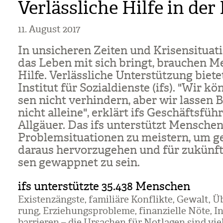
Verlässliche Hilfe in der
11. August 2017
In unsi­che­ren Zei­ten und Kri­sen­si­tua­t
das Leben mit sich bringt, brau­chen M
Hilfe. Ver­läss­li­che Unter­stüt­zung bie­t
Insti­tut für Sozi­al­dienste (ifs). "Wir kö
sen nicht ver­hin­dern, aber wir las­sen 
nicht alleine", erklärt ifs Geschäfts­füh­r
All­gäuer. Das ifs unter­stützt Men­schen
Pro­blem­si­tua­tio­nen zu meis­tern, um 
dar­aus her­vor­zu­ge­hen und für zukünf­
sen gewapp­net zu sein.
ifs unterstützte 35.438 Menschen
Exis­tenz­ängste, fami­liäre Kon­flikte, Gewalt, Üb
rung, Erzie­hungs­pro­bleme, finan­zi­elle Nöte, In
bar­rie­ren – die Ursa­chen für Not­la­gen sind viel­