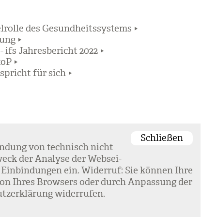
elrolle des Gesundheitssystems
dung
- ifs Jahresbericht 2022
toP
spricht für sich
Schließen
en­dung von tech­nisch nicht
eck der Ana­lyse der Web­sei­
 Ein­bin­dun­gen ein. Wider­ruf: Sie kön­nen Ihre
k­tion Ihres Brow­sers oder durch Anpas­sung der
tz­er­klä­rung wider­ru­fen.