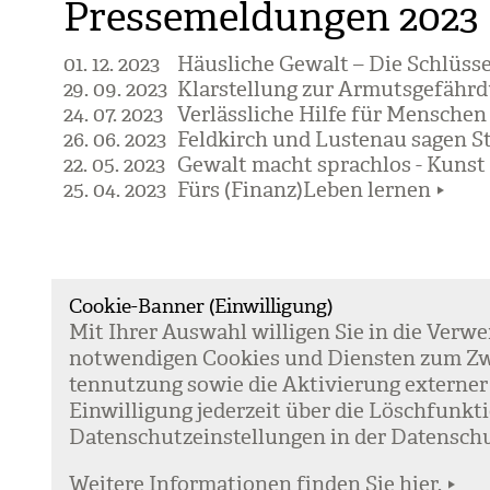
Pressemeldungen 2023
01. 12. 2023
Häusliche Gewalt – Die Schlüss
29. 09. 2023
Klarstellung zur Armutsgefähr
24. 07. 2023
Verlässliche Hilfe für Menschen 
26. 06. 2023
Feldkirch und Lustenau sagen S
22. 05. 2023
Gewalt macht sprachlos - Kunst 
25. 04. 2023
Fürs (Finanz)Leben lernen
Cookie-Banner (Einwilligung)
Mit Ihrer Aus­wahl wil­li­gen Sie in die Ver­w
Kontakt
not­wen­di­gen Coo­kies und Diens­ten zum Zw
Kommunikation & Marketing
ten­nut­zung sowie die Akti­vie­rung exter­ner
Ein­wil­li­gung jeder­zeit über die Lösch­fun
Home
Daten­schutz­ein­stel­lun­gen in der Daten­schu
Institut für Sozialdienste
Presse
Weitere Informationen finden Sie hier.