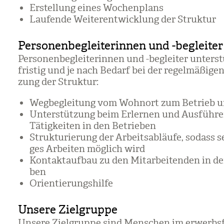
Erstel­lung eines Wochen­plans
Lau­fende Wei­ter­ent­wick­lung der Struk­tur
Personenbegleiterinnen und -begleiter
Per­so­nen­be­glei­te­rin­nen und -beglei­ter unter­s
fris­tig und je nach Bedarf bei der regel­mä­ßi­g
zung der Struk­tur:
Weg­be­glei­tung vom Wohn­ort zum Betrieb 
Unter­stüt­zung beim Erler­nen und Aus­füh­r
Tätig­kei­ten in den Betrie­ben
Struk­tu­rie­rung der Arbeits­ab­läufe, sodass se
ges Arbei­ten mög­lich wird
Kon­takt­auf­bau zu den Mit­ar­bei­ten­den in d
ben
Ori­en­tie­rungs­hilfe
Unsere Zielgruppe
Unsere Ziel­gruppe sind Men­schen im erwerbs­f