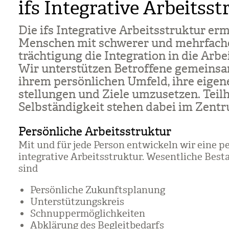
ifs Integrative Arbeitss
Die ifs Inte­gra­tive Arbeits­struk­tur erm
Men­schen mit schwe­rer und mehr­fa­ch
träch­ti­gung die Inte­gra­tion in die Arbe
Wir unter­stüt­zen Betrof­fene gemein­s
ihrem per­sön­li­chen Umfeld, ihre eige­n
stel­lun­gen und Ziele umzu­set­zen. Teil
Selb­stän­dig­keit ste­hen dabei im Zen­t
Persönliche Arbeitsstruktur
Mit und für jede Per­son ent­wi­ckeln wir eine per
inte­gra­tive Arbeits­struk­tur. Wesent­li­che Best
sind
Per­sön­li­che Zukunfts­pla­nung
Unter­stüt­zungs­kreis
Schnup­per­mög­lich­kei­ten
Abklä­rung des Begleit­be­darfs