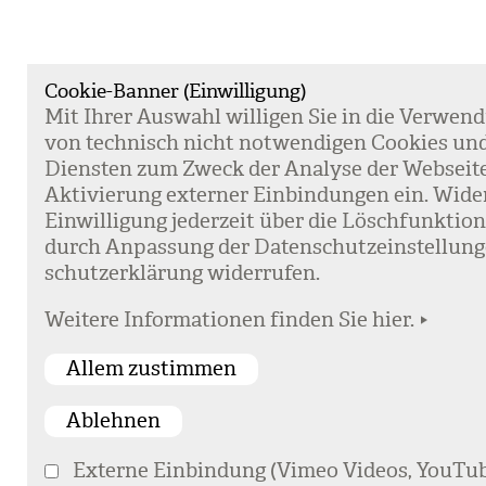
Cookie-Banner (Einwilligung)
Mit Ihrer Aus­wahl wil­li­gen Sie in die Ver­wen­
von tech­nisch nicht not­wen­di­gen Coo­kies un
Diens­ten zum Zweck der Ana­lyse der Web­sei­t
Akti­vie­rung exter­ner Ein­bin­dun­gen ein. Wide
Ein­wil­li­gung jeder­zeit über die Lösch­funk­ti
durch Anpas­sung der Daten­schutz­ein­stel­lun­
schutz­er­klä­rung wider­ru­fen.
Weitere Informationen finden Sie hier.
Externe Einbindung (Vimeo Videos, YouTub