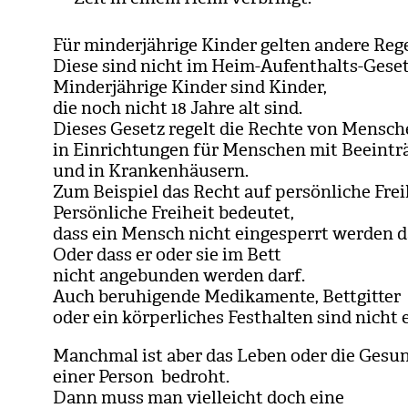
Für min­der­jäh­rige Kin­der gel­ten andere Reg
Diese sind nicht im Heim-Auf­ent­halts-Geset
Min­der­jäh­rige Kin­der sind Kin­der,
die noch nicht 18 Jahre alt sind.
Die­ses Gesetz regelt die Rechte von Men­sche
in Ein­rich­tun­gen für Men­schen mit Beein­trä
und in Kran­ken­häu­sern.
Zum Bei­spiel das Recht auf per­sön­li­che Frei­
Per­sön­li­che Frei­heit bedeu­tet,
dass ein Mensch nicht ein­ge­sperrt wer­den d
Oder dass er oder sie im Bett
nicht ange­bun­den wer­den darf.
Auch beru­hi­gende Medi­ka­mente, Bett­git­ter
oder ein kör­per­li­ches Fest­hal­ten sind nicht 
Manch­mal ist aber das Leben oder die Gesun
einer Per­son bedroht.
Dann muss man viel­leicht doch eine