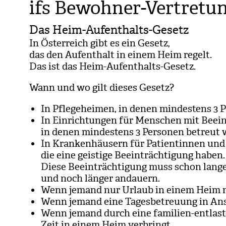
ifs Bewohner-Vertretu
Das Heim-Aufenthalts-Gesetz
In Öster­reich gibt es ein Gesetz,
das den Auf­ent­halt in einem Heim regelt.
Das ist das Heim-Auf­ent­halts-Gesetz.
Wann und wo gilt die­ses Gesetz?
In Pfle­ge­hei­men, in denen min­des­tens 3 
In Ein­rich­tun­gen für Men­schen mit Beein­
in denen min­des­tens 3 Per­so­nen betreut 
In Kran­ken­häu­sern für Pati­en­tin­nen und 
die eine geis­tige Beein­träch­ti­gung haben.
Diese Beein­träch­ti­gung muss schon lange
und noch län­ger andau­ern.
Wenn jemand nur Urlaub in einem Heim 
Wenn jemand eine Tages­be­treu­ung in A
Wenn jemand durch eine fami­lien-ent­la
Zeit in einem Heim ver­bringt.