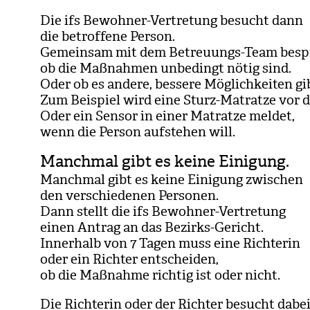
Die ifs Bewoh­ner-Ver­tre­tung besucht dann
die betrof­fene Per­son.
Gemein­sam mit dem Betreu­ungs-Team bespre
ob die Maß­nah­men unbe­dingt nötig sind.
Oder ob es andere, bes­sere Mög­lich­kei­ten gi
Zum Bei­spiel wird eine Sturz-Matratze vor d
Oder ein Sen­sor in einer Matratze mel­det,
wenn die Per­son auf­ste­hen will.
Manchmal gibt es keine Einigung.
Manch­mal gibt es keine Eini­gung zwi­schen
den ver­schie­de­nen Per­so­nen.
Dann stellt die ifs Bewoh­ner-Ver­tre­tung
einen Antrag an das Bezirks-Gericht.
Inner­halb von 7 Tagen muss eine Rich­te­rin
oder ein Rich­ter ent­schei­den,
ob die Maß­nahme rich­tig ist oder nicht.
Die Rich­te­rin oder der Rich­ter besucht dabe