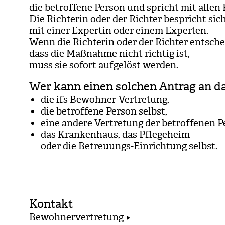
die betrof­fene Per­son und spricht mit allen Be
Die Rich­te­rin oder der Rich­ter bespricht si
mit einer Exper­tin oder einem Exper­ten.
Wenn die Rich­te­rin oder der Rich­ter ent­schei
dass die Maß­nahme nicht rich­tig ist,
muss sie sofort auf­ge­löst wer­den.
Wer kann einen solchen Antrag an da
die ifs Bewoh­ner-Ver­tre­tung,
die betrof­fene Per­son selbst,
eine andere Ver­tre­tung der betrof­fe­nen P
das Kran­ken­haus, das Pfle­ge­heim
oder die Betreu­ungs-Ein­rich­tung selbst.
Kontakt
Bewohnervertretung