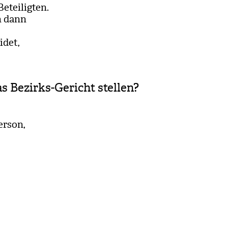
tei­lig­ten.
ch dann
­det,
s Bezirks-Gericht stellen?
er­son,