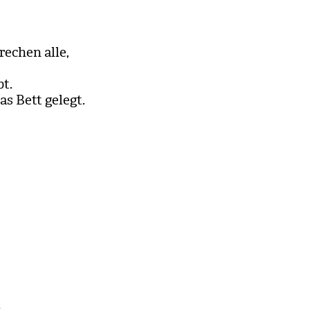
­chen alle,
bt.
as Bett gelegt.
i