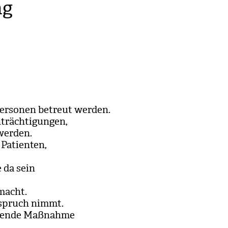
ng
Per­so­nen betreut wer­den.
träch­ti­gun­gen,
wer­den.
Pati­en­ten,
 da sein
macht.
nspruch nimmt.
s­tende Maß­nahme