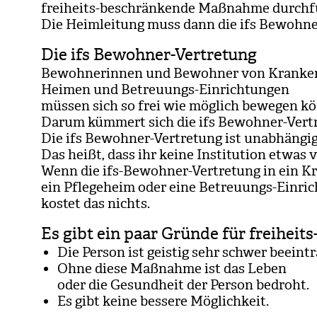
frei­heits-beschrän­kende Maß­nahme durch­f
Die Heim­lei­tung muss dann die ifs Bewoh­ner-
Die ifs Bewohner-Vertretung
Bewoh­ne­rin­nen und Bewoh­ner von Kran­ken
Hei­men und Betreu­ungs-Ein­rich­tun­gen
müs­sen sich so frei wie mög­lich bewe­gen kö
Darum küm­mert sich die ifs Bewoh­ner-Ver­tr
Die ifs Bewoh­ner-Ver­tre­tung ist unab­hän­gig
Das heißt, dass ihr keine Insti­tu­tion etwas 
Wenn die ifs-Bewoh­ner-Ver­tre­tung in ein Kr
ein Pfle­ge­heim oder eine Betreu­ungs-Ein­ri
kos­tet das nichts.
Es gibt ein paar Gründe für freihe
Die Per­son ist geis­tig sehr schwer beein­tr
Ohne diese Maß­nahme ist das Leben
oder die Gesund­heit der Per­son bedroht.
Es gibt keine bes­sere Mög­lich­keit.