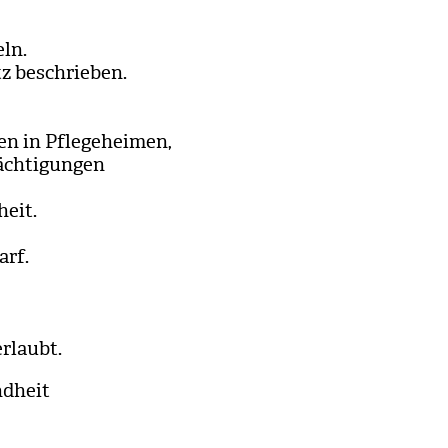
eln.
z beschrie­ben.
n in Pfle­ge­hei­men,
ch­ti­gun­gen
heit.
arf.
erlaubt.
d­heit