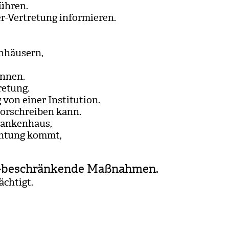
üh­ren.
Ver­tre­tung infor­mie­ren.
­häu­sern,
n­nen.
e­tung.
 von einer Insti­tu­tion.
vor­schrei­ben kann.
an­ken­haus,
ch­tung kommt,
its-beschränkende Maßnahmen.
äch­tigt.