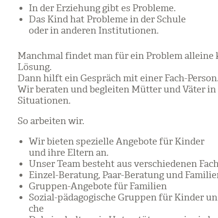
In der Erzie­hung gibt es Pro­bleme.
Das Kind hat Pro­bleme in der Schule
oder in ande­ren Insti­tu­tio­nen.
Manch­mal fin­det man für ein Pro­blem alleine
Lösung.
Dann hilft ein Gespräch mit einer Fach-Per­son
Wir bera­ten und beglei­ten Müt­ter und Väter in 
Situa­tio­nen.
So arbei­ten wir.
Wir bie­ten spe­zi­elle Ange­bote für Kin­der
und ihre Eltern an.
Unser Team besteht aus ver­schie­de­nen Fach-
Ein­zel-Bera­tung, Paar-Bera­tung und Fami­li
Grup­pen-Ange­bote für Fami­lien
Sozial-päd­ago­gi­sche Grup­pen für Kin­der un
che