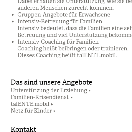
Dabei erhal­ten sie Unter­stüt­zung, wie sie be
ande­ren Men­schen zurecht kom­men.
Grup­pen-Ange­bote für Erwach­sene
Inten­siv-Betreu­ung für Fami­lien
Inten­siv bedeu­tet, dass die Fami­lien eine s
Betreu­ung und viel Unter­stüt­zung bekom­m
Inten­siv-Coa­ching für Fami­lien
Coa­ching heißt bei­brin­gen oder trai­nie­ren.
Die­ses Coa­ching heißt talENTE.mobil.
Das sind unsere Angebote
Unterstützung der Erziehung
Familien-Krisendienst
talENTE.mobil
Netz für Kinder
Kontakt