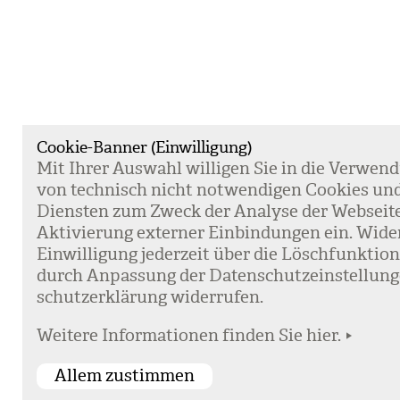
Cookie-Banner (Einwilligung)
Mit Ihrer Aus­wahl wil­li­gen Sie in die Ver­wen­
von tech­nisch nicht not­wen­di­gen Coo­kies un
Diens­ten zum Zweck der Ana­lyse der Web­sei­t
Akti­vie­rung exter­ner Ein­bin­dun­gen ein. Wide
Ein­wil­li­gung jeder­zeit über die Lösch­funk­ti
durch Anpas­sung der Daten­schutz­ein­stel­lun­
schutz­er­klä­rung wider­ru­fen.
Weitere Informationen finden Sie hier.