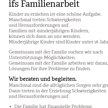
ifs Familienarbeit
Kin­der zu erzie­hen ist eine schöne Auf­gabe.
Manch­mal tre­ten Schwie­rig­kei­ten
und Her­aus­for­de­run­gen auf.
Fami­lien mit min­der­jäh­ri­gen Kin­dern,
kön­nen sich dann an uns wen­den.
Min­der­jäh­rige Kin­der sind Kin­der unter 18 Jah­
Gemein­sam mit der Fami­lie suchen wir nach
Unter­stüt­zungs-Mög­lich­kei­ten.
Gemein­sam mit der Fami­lie arbei­ten wir daran
Lösun­gen für ihre Pro­bleme zu fin­den.
Wir beraten und begleiten.
Manch­mal sind die all­täg­li­chen Sor­gen sehr gr
Dann tre­ten in der Erzie­hung Schwie­rig­kei­ten
und Her­aus­for­de­run­gen auf.
Die Fami­lie hat finan­zi­elle Pro­bleme.