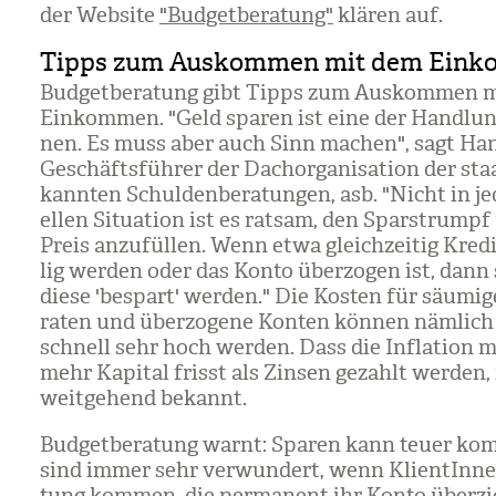
der Web­site
"Budgetberatung"
klä­ren auf.
Tipps zum Auskommen mit dem Ein
Bud­get­be­ra­tung gibt Tipps zum Aus­kom­men 
Ein­kom­men. "Geld spa­ren ist eine der Hand­lung
nen. Es muss aber auch Sinn machen", sagt Han
Geschäfts­füh­rer der Dach­or­ga­ni­sa­tion der sta
kann­ten Schul­den­be­ra­tun­gen, asb. "Nicht in je
el­len Situa­tion ist es rat­sam, den Spar­strump
Preis anzu­fül­len. Wenn etwa gleich­zei­tig Kre­dit
lig wer­den oder das Konto über­zo­gen ist, dann 
diese 'be­spart' wer­den." Die Kos­ten für säu­mi
ra­ten und über­zo­gene Kon­ten kön­nen näm­lich
schnell sehr hoch wer­den. Dass die Infla­tion mi
mehr Kapi­tal frisst als Zin­sen gezahlt wer­den,
weit­ge­hend bekannt.
Bud­get­be­ra­tung warnt: Spa­ren kann teuer ko
sind immer sehr ver­wun­dert, wenn Kli­en­tIn­n
tung kom­men, die per­ma­nent ihr Konto über­z