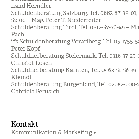
nand Herndler
Schul­den­be­ra­tung Salz­burg, Tel. 0662-87-99-01,
52-00 – Mag. Peter T. Nie­der­rei­ter
Schul­den­be­ra­tung Tirol, Tel. 0512-57-76-49 – 
Pachl
ifs Schul­den­be­ra­tung Vor­arl­berg, Tel. 05-1755
Peter Kopf
Schuld­ner­be­ra­tung Stei­er­mark, Tel. 0316-37-25
Chris­tof Lösch
Schuld­ner­be­ra­tung Kärn­ten, Tel. 0463-51-56-39
Kleindl
Schul­den­be­ra­tung Bur­gen­land, Tel. 02682-600-
Gabriela Peru­sich
Kontakt
Kommunikation & Marketing