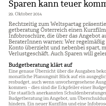
Sparen kann teuer kom
29. Oktober 2014
Recht­zei­tig zum Welt­spar­tag prä­sen­ti
get­be­ra­tung Öster­reich einen Kurz­fil
Info­bro­schüre, die über das Ange­bot au
Bera­te­rIn­nen war­nen: Wer regel­mä­ßig
Konto über­zieht und neben­bei spart, 
Ver­lust­ge­schäft. Auch Spa­ren will gele
Budgetberatung klärt auf
Eine genaue Über­sicht über die Aus­ga­ben bek
monat­li­che Pla­nung
mit Blick auf ein aus­ge­gli­
res­bud­get, auch wenn unvor­her­ge­se­hene Aus­
kom­men – dies sind die Eck­pfei­ler einer Bud­get
Die staat­lich aner­kann­ten Schul­den­be­ra­tun­
Bud­get­be­ra­tung im Ange­bot, um Über­schul­du
hin­dern. Ein neuer Kurz­film und eine Info­bro­