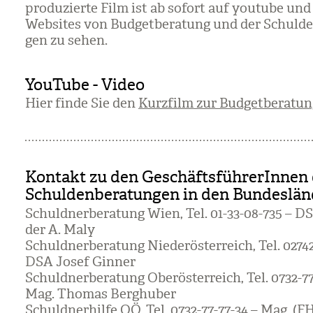
pro­du­zierte Film ist ab sofort auf youtube und
Web­sites von Bud­get­be­ra­tung und der Schul­den
gen zu sehen.
YouTube - Video
Hier finde Sie den
Kurzfilm zur Budgetberatun
Kontakt zu den GeschäftsführerInnen 
Schuldenberatungen in den Bundeslän
Schuld­ner­be­ra­tung Wien, Tel. 01-33-08-735 – D
der A. Maly
Schuld­ner­be­ra­tung Nie­der­ös­ter­reich, Tel. 027
DSA Josef Gin­ner
Schuld­ner­be­ra­tung Ober­ös­ter­reich, Tel. 0732-77
Mag. Tho­mas Berghu­ber
Schuld­ner­hilfe OÖ, Tel. 0732-77-77-34 – Mag. (FH)