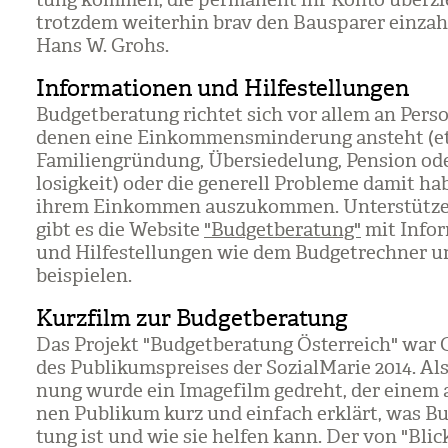
trotz­dem wei­ter­hin brav den Bau­spa­rer ein­zah­
Hans W. Grohs.
Informationen und Hilfestellungen
Bud­get­be­ra­tung rich­tet sich vor allem an Per­so
denen eine Ein­kom­mens­min­de­rung ansteht (
Fami­li­en­grün­dung, Über­sie­de­lung, Pen­sion o
lo­sig­keit) oder die gene­rell Pro­bleme damit ha
ihrem Ein­kom­men aus­zu­kom­men. Unter­stüt­z
gibt es die Web­site
"Budgetberatung"
mit Infor­
und Hil­fe­stel­lun­gen wie dem Bud­get­rech­ner 
bei­spie­len.
Kurzfilm zur Budgetberatung
Das Pro­jekt "Bud­get­be­ra­tung Öster­reich" war
des Publi­kums­prei­ses der Sozi­al­Ma­rie 2014. Al
nung wurde ein Image­film gedreht, der einem al
nen Publi­kum kurz und ein­fach erklärt, was Bud
tung ist und wie sie hel­fen kann. Der von "Blic