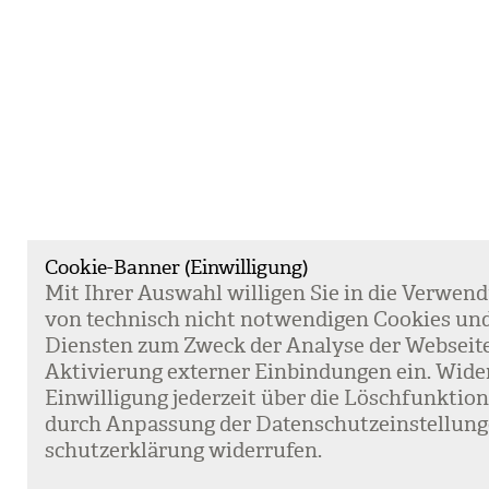
Cookie-Banner (Einwilligung)
Mit Ihrer Aus­wahl wil­li­gen Sie in die Ver­wen­
von tech­nisch nicht not­wen­di­gen Coo­kies un
Diens­ten zum Zweck der Ana­lyse der Web­sei­t
Akti­vie­rung exter­ner Ein­bin­dun­gen ein. Wide
Ein­wil­li­gung jeder­zeit über die Lösch­funk­ti
durch Anpas­sung der Daten­schutz­ein­stel­lun­
schutz­er­klä­rung wider­ru­fen.