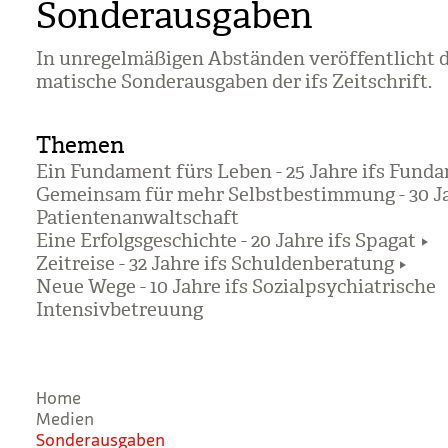
Sonderausgaben
In unre­gel­mä­ßi­gen Abstän­den ver­öf­fent­licht 
ma­ti­sche Son­der­aus­ga­ben der ifs Zeit­schrift.
Themen
Ein Fundament fürs Leben - 25 Jahre ifs Fund
Gemeinsam für mehr Selbstbestimmung - 30 Ja
Patientenanwaltschaft
Eine Erfolgsgeschichte - 20 Jahre ifs Spagat
Zeitreise - 32 Jahre ifs Schuldenberatung
Neue Wege - 10 Jahre ifs Sozialpsychiatrische
Intensivbetreuung
Home
Medien
Son­der­aus­ga­ben