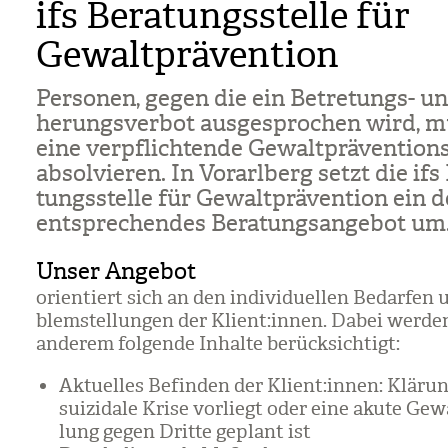
ifs Beratungsstelle für
Gewaltprävention
Per­so­nen, gegen die ein Betre­tungs- u
he­rungs­ver­bot aus­ge­spro­chen wird, m
eine ver­pflich­tende Gewalt­prä­ven­ti­ons
absol­vie­ren. In Vor­arl­berg setzt die ifs
tungs­stelle für Gewalt­prä­ven­tion ein 
entspre­chen­des Bera­tungs­an­ge­bot um
Unser Angebot
ori­en­tiert sich an den indi­vi­du­el­len Bedar­fen
blem­stel­lun­gen der Kli­ent:innen. Dabei wer­d
ande­rem fol­gende Inhalte berück­sich­tigt:
Aktu­el­les Befin­den der Kli­ent:innen: Klä­ru
sui­zi­dale Krise vor­liegt oder eine akute Gew
lung gegen Dritte geplant ist