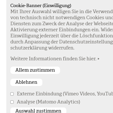
Cookie-Banner (Einwilligung)
Mit Ihrer Aus­wahl wil­li­gen Sie in die Ver­wen­
von tech­nisch nicht not­wen­di­gen Coo­kies un
Diens­ten zum Zweck der Ana­lyse der Web­sei­t
Akti­vie­rung exter­ner Ein­bin­dun­gen ein. Wide
Ein­wil­li­gung jeder­zeit über die Lösch­funk­ti
durch Anpas­sung der Daten­schutz­ein­stel­lun­
schutz­er­klä­rung wider­ru­fen.
Weitere Informationen finden Sie hier.
Externe Einbindung (Vimeo Videos, YouTub
Analyse (Matomo Analytics)