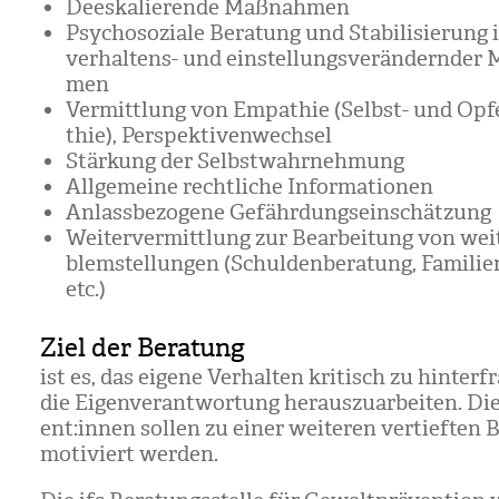
Dees­ka­lie­rende Maß­nah­men
Psy­cho­so­ziale Bera­tung und Sta­bi­li­sie­run
ver­hal­tens- und ein­stel­lungs­ver­än­dern­der
men
Ver­mitt­lung von Empa­thie (Selbst- und Opfe
thie), Per­spek­ti­ven­wech­sel
Stär­kung der Selbst­wahr­neh­mung
All­ge­meine recht­li­che Infor­ma­tio­nen
Anlass­be­zo­gene Gefähr­dungs­ein­schät­zung
Wei­ter­ver­mitt­lung zur Bear­bei­tung von wei­
blem­stel­lun­gen (Schul­den­be­ra­tung, Fami­li­e
etc.)
Ziel der Beratung
ist es, das eigene Ver­hal­ten kri­tisch zu hin­ter­
die Eigen­ver­ant­wor­tung her­aus­zu­ar­bei­ten. Die
ent:innen sol­len zu einer wei­te­ren ver­tief­ten 
moti­viert wer­den.