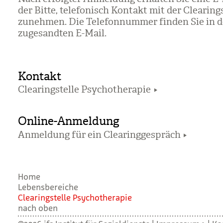
der Bitte, tele­fo­nisch Kon­takt mit der Clea­ring­
zu­neh­men. Die Tele­fon­num­mer fin­den Sie in 
zuge­sand­ten E-Mail.
Kontakt
Clearingstelle Psychotherapie
Online-Anmeldung
Anmeldung für ein Clearinggespräch
Home
Lebensbereiche
Clea­ring­stelle Psy­cho­the­ra­pie
nach oben