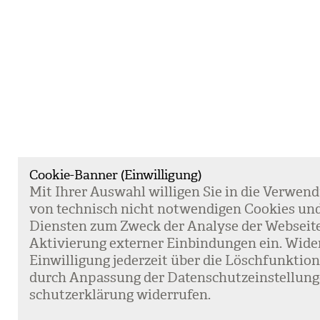
Cookie-Banner (Einwilligung)
Mit Ihrer Aus­wahl wil­li­gen Sie in die Ver­wen­
von tech­nisch nicht not­wen­di­gen Coo­kies un
Diens­ten zum Zweck der Ana­lyse der Web­sei­t
Akti­vie­rung exter­ner Ein­bin­dun­gen ein. Wide
Ein­wil­li­gung jeder­zeit über die Lösch­funk­ti
durch Anpas­sung der Daten­schutz­ein­stel­lun­
schutz­er­klä­rung wider­ru­fen.