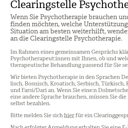
Clearingstelle Psychoth
Wenn Sie Psy­cho­the­ra­pie brau­chen un
fin­den möch­ten, wel­che Unter­stüt­zung
Situa­tion am bes­ten wei­ter­hilft, wen­d
an die Clea­ring­stelle Psy­cho­the­ra­pie.
Im Rah­men eines gemein­sa­men Gesprächs klä­
Psy­cho­the­ra­peut:innen mit Ihnen, ob und wel­
the­ra­peu­ti­sche Behand­lung pas­send für Sie s
Wir bie­ten Psy­cho­the­ra­pie in den Spra­chen D
lisch, Bos­nisch, Kroa­tisch, Ser­bisch, Tür­kisch,
und Farsi/​Dari an. Wenn Sie eine:n Dol­met­sche
eine andere Spra­che brau­chen, müs­sen Sie die 
selbst bezah­len.
Bitte mel­den Sie sich
hier
für ein Clea­ring­ge­sp
Nach erfolg­ter Anmel­dung erhal­ten Sie eine E