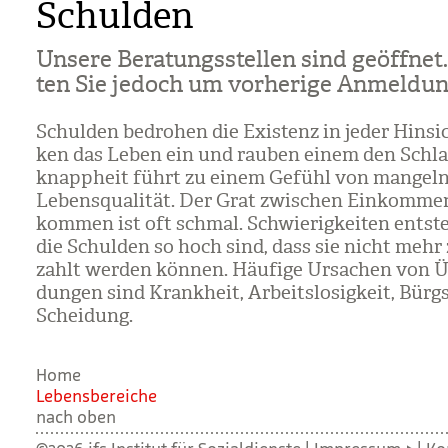
Schulden
Unsere Bera­tungs­stel­len sind geöff­net.
ten Sie jedoch um vor­he­rige Anmel­dun
Schul­den bedro­hen die Exis­tenz in jeder Hin­si
ken das Leben ein und rau­ben einem den Schla
knapp­heit führt zu einem Gefühl von man­geln
Lebens­qua­li­tät. Der Grat zwi­schen Ein­kom­m
kom­men ist oft schmal. Schwie­rig­kei­ten ent­s
die Schul­den so hoch sind, dass sie nicht mehr
zahlt wer­den kön­nen. Häu­fige Ursa­chen von Ü
dun­gen sind Krank­heit, Arbeits­lo­sig­keit, Bürg
Schei­dung.
Home
Lebens­be­rei­che
nach oben