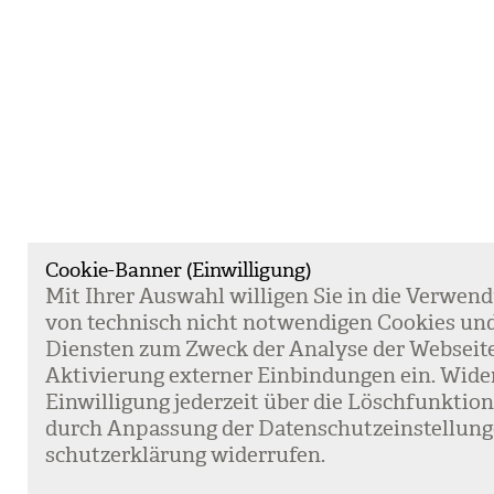
Cookie-Banner (Einwilligung)
Mit Ihrer Aus­wahl wil­li­gen Sie in die Ver­wen­
von tech­nisch nicht not­wen­di­gen Coo­kies un
Diens­ten zum Zweck der Ana­lyse der Web­sei­t
Akti­vie­rung exter­ner Ein­bin­dun­gen ein. Wide
Ein­wil­li­gung jeder­zeit über die Lösch­funk­ti
durch Anpas­sung der Daten­schutz­ein­stel­lun­
schutz­er­klä­rung wider­ru­fen.